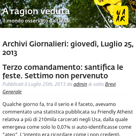
A ragion veduta
Il mondo osservato dall’Uaar
Archivi Giornalieri:
giovedì, Luglio 25,
2013
Terzo comandamento: santifica le
feste. Settimo non pervenuto
Pubblicati il
Luglio 25th, 2013
da
admin
sotto
Brevi
,
&
Generale
.
Qualche giorno fa, tra il serio e il faceto, avevamo
commentato una statistica pubblicata su Friendly Atheist
relativa a più di 210mila carcerati negli Usa, dalla quale
emergeva come solo lo 0,07% si auto-identificasse come
“ateo”. L’intento era ricordare come i non credenti,