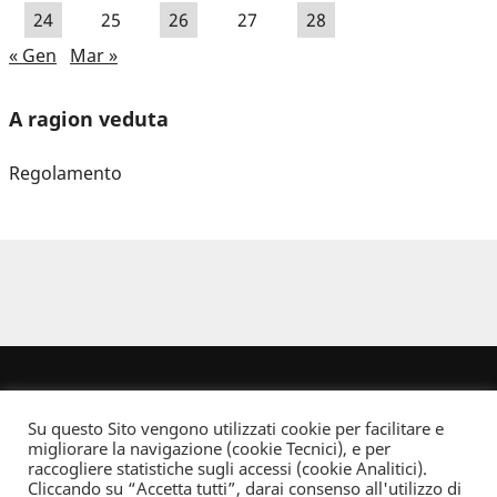
24
25
26
27
28
« Gen
Mar »
A ragion veduta
Regolamento
Su questo Sito vengono utilizzati cookie per facilitare e
migliorare la navigazione (cookie Tecnici), e per
raccogliere statistiche sugli accessi (cookie Analitici).
Cliccando su “Accetta tutti”, darai consenso all'utilizzo di
Dove non indicato altrimenti quest’opera è distribuita con Licenza