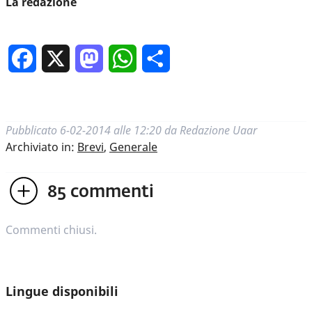
La redazione
Facebook
X
Mastodon
WhatsApp
Condividi
Pubblicato
6-02-2014 alle 12:20
da
Redazione Uaar
Archiviato in:
Brevi
,
Generale
85
commenti
Commenti chiusi.
Lingue disponibili