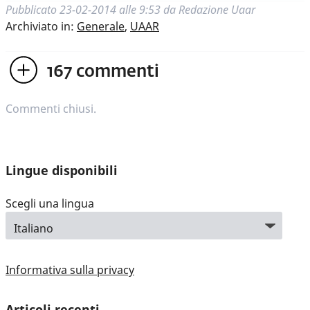
Pubblicato
23-02-2014 alle 9:53
da
Redazione Uaar
Archiviato in:
Generale
,
UAAR
167
commenti
Commenti chiusi.
Lingue disponibili
Scegli una lingua
Informativa sulla privacy
Articoli recenti