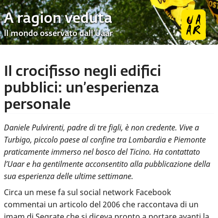
A ragion veduta
Il mondo osservato dall’Uaar
Il crocifisso negli edifici
pubblici: un’esperienza
personale
Daniele Pulvirenti, padre di tre figli, è non credente. Vive a
Turbigo, piccolo paese al confine tra Lombardia e Piemonte
praticamente immerso nel bosco del Ticino. Ha contattato
l’Uaar e ha gentilmente acconsentito alla pubblicazione della
sua esperienza delle ultime settimane.
Circa un mese fa sul social network Facebook
commentai un articolo del 2006 che raccontava di un
imam di Segrate
che si diceva pronto a portare avanti la