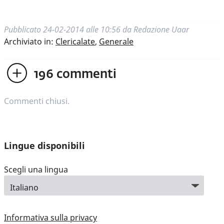
Pubblicato
24-02-2014 alle 10:56
da
Redazione Uaar
Archiviato in:
Clericalate
,
Generale
196
commenti
Commenti chiusi.
Lingue disponibili
Scegli una lingua
Informativa sulla privacy