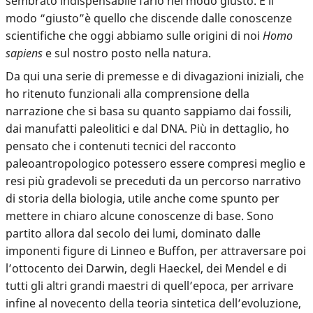
sembrato indispensabile farlo nel modo giusto. E il
modo “giusto”è quello che discende dalle conoscenze
scientifiche che oggi abbiamo sulle origini di noi
Homo
sapiens
e sul nostro posto nella natura.
Da qui una serie di premesse e di divagazioni iniziali, che
ho ritenuto funzionali alla comprensione della
narrazione che si basa su quanto sappiamo dai fossili,
dai manufatti paleolitici e dal DNA. Più in dettaglio, ho
pensato che i contenuti tecnici del racconto
paleoantropologico potessero essere compresi meglio e
resi più gradevoli se preceduti da un percorso narrativo
di storia della biologia, utile anche come spunto per
mettere in chiaro alcune conoscenze di base. Sono
partito allora dal secolo dei lumi, dominato dalle
imponenti figure di Linneo e Buffon, per attraversare poi
l’ottocento dei Darwin, degli Haeckel, dei Mendel e di
tutti gli altri grandi maestri di quell’epoca, per arrivare
infine al novecento della teoria sintetica dell’evoluzione,