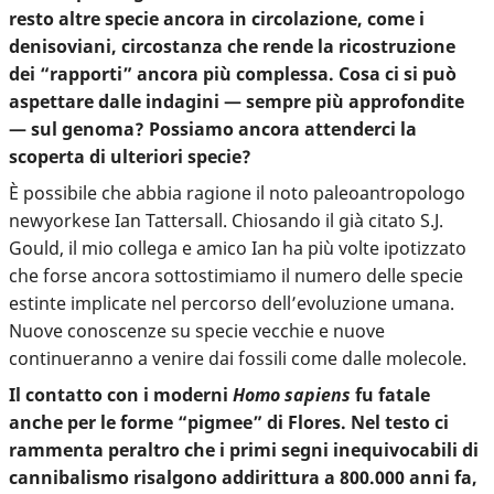
resto altre specie ancora in circolazione, come i
denisoviani, circostanza che rende la ricostruzione
dei “rapporti” ancora più complessa. Cosa ci si può
aspettare dalle indagini — sempre più approfondite
— sul genoma? Possiamo ancora attenderci la
scoperta di ulteriori specie?
È possibile che abbia ragione il noto paleoantropologo
newyorkese Ian Tattersall. Chiosando il già citato S.J.
Gould, il mio collega e amico Ian ha più volte ipotizzato
che forse ancora sottostimiamo il numero delle specie
estinte implicate nel percorso dell’evoluzione umana.
Nuove conoscenze su specie vecchie e nuove
continueranno a venire dai fossili come dalle molecole.
Il contatto con i moderni
Homo sapiens
fu fatale
anche per le forme “pigmee” di Flores. Nel testo ci
rammenta peraltro che i primi segni inequivocabili di
cannibalismo risalgono addirittura a 800.000 anni fa,