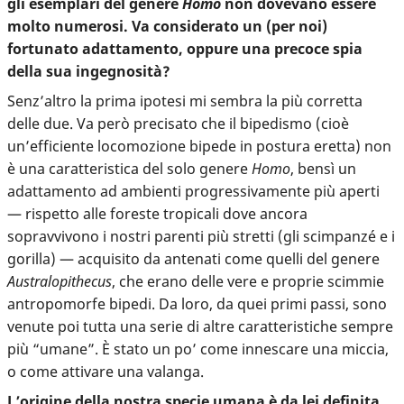
gli esemplari del genere
Homo
non dovevano essere
molto numerosi. Va considerato un (per noi)
fortunato adattamento, oppure una precoce spia
della sua ingegnosità?
Senz’altro la prima ipotesi mi sembra la più corretta
delle due. Va però precisato che il bipedismo (cioè
un’efficiente locomozione bipede in postura eretta) non
è una caratteristica del solo genere
Homo
, bensì un
adattamento ad ambienti progressivamente più aperti
— rispetto alle foreste tropicali dove ancora
sopravvivono i nostri parenti più stretti (gli scimpanzé e i
gorilla) — acquisito da antenati come quelli del genere
Australopithecus
, che erano delle vere e proprie scimmie
antropomorfe bipedi. Da loro, da quei primi passi, sono
venute poi tutta una serie di altre caratteristiche sempre
più “umane”. È stato un po’ come innescare una miccia,
o come attivare una valanga.
L’origine della nostra specie umana è da lei definita