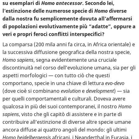
su esemplari di
Homo antecessor
. Secondo lei,
l’estinzione delle numerose specie di
Homo
diverse
dalla nostra fu semplicemente dovuta all’affermarsi
di popolazioni evolutivamente più “adatte”, oppure a
veri e propri feroci conflitti interspecifici?
La comparsa (200 mila anni fa circa, in Africa orientale) e
la successiva diffusione geografica della nostra specie,
Homo sapiens
, segna evidentemente una cruciale
discontinuità nel corso dell’evoluzione umana, sia per gli
aspetti morfologici — con tutto ciò che questi
comportano, specie in una chiave di lettura
evo-devo
(dove cioè si combinano
evolution
e
development
) — sia
per quelli comportamentali e culturali. Doveva avere
qualcosa in più dei suoi contemporanei, il nostro
Homo
sapiens
, visto che gli capitò di assistere e in parte di
contribuire all’estinzione di diverse altre specie umane
ancora diffuse ai quattro angoli del mondo: gli ultimi
Homo heidelbergensis
africani, i Neanderthal in Eurasia, i