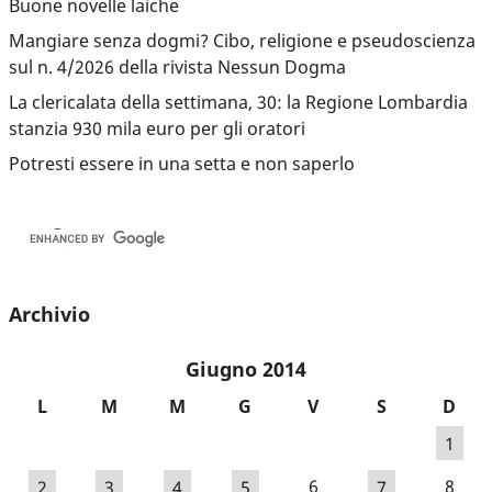
Buone novelle laiche
Mangiare senza dogmi? Cibo, religione e pseudoscienza
sul n. 4/2026 della rivista Nessun Dogma
La clericalata della settimana, 30: la Regione Lombardia
stanzia 930 mila euro per gli oratori
Potresti essere in una setta e non saperlo
Archivio
Giugno 2014
L
M
M
G
V
S
D
1
2
3
4
5
6
7
8