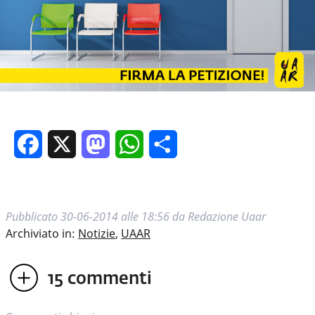
Facebook
X
Mastodon
WhatsApp
Condividi
Pubblicato
30-06-2014 alle 18:56
da
Redazione Uaar
Archiviato in:
Notizie
,
UAAR
15
commenti