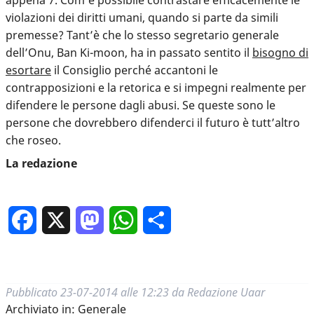
appena 7. Com’è possibile contrastare efficacemente le
violazioni dei diritti umani, quando si parte da simili
premesse? Tant’è che lo stesso segretario generale
dell’Onu, Ban Ki-moon, ha in passato sentito il
bisogno di
esortare
il Consiglio perché accantoni le
contrapposizioni e la retorica e si impegni realmente per
difendere le persone dagli abusi. Se queste sono le
persone che dovrebbero difenderci il futuro è tutt’altro
che roseo.
La redazione
Facebook
X
Mastodon
WhatsApp
Condividi
Pubblicato
23-07-2014 alle 12:23
da
Redazione Uaar
Archiviato in:
Generale