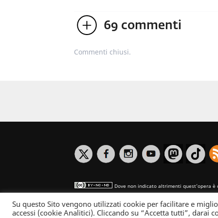
69
commenti
Commenti chiusi.
Dove non indicato altrimenti quest’opera è 
Su questo Sito vengono utilizzati cookie per facilitare e miglio
Informativa sulla privacy
accessi (cookie Analitici). Cliccando su “Accetta tutti”, darai co