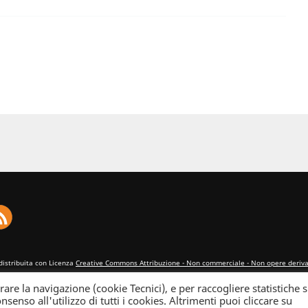
distribuita con Licenza
Creative Commons Attribuzione - Non commerciale - Non opere derivat
rare la navigazione (cookie Tecnici), e per raccogliere statistiche s
nsenso all'utilizzo di tutti i cookies. Altrimenti puoi cliccare su