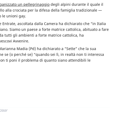
ganizzato un pellegrinaggio
degli alpini durante il quale il
o alla crociata per la difesa della famiglia tradizionale —
 le unioni gay.
e Entrate, ascoltata dalla Camera ha dichiarato che “in Italia
ano. Siamo un paese a forte matrice cattolica, abituato a fare
a tutti gli ambienti a forte matrice cattolica, ha
vescovi Avvenire.
Marianna Madia (Pd) ha dichiarato a “Sette” che la sua
he se (o perché se) “quando sei lì, in realtà non ti interessa
on ti poni il problema di quanto siano attendibili le
di
 Uaar