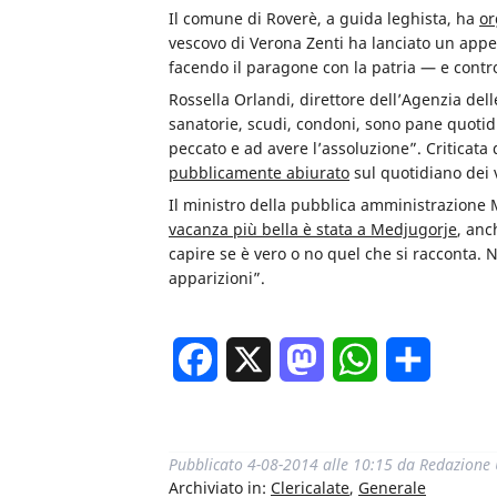
Il comune di Roverè, a guida leghista, ha
or
vescovo di Verona Zenti ha lanciato un appell
facendo il paragone con la patria — e contro
Rossella Orlandi, direttore dell’Agenzia dell
sanatorie, scudi, condoni, sono pane quotidi
peccato e ad avere l’assoluzione”. Criticata d
pubblicamente abiurato
sul quotidiano dei 
Il ministro della pubblica amministrazione 
vacanza più bella è stata a Medjugorje
, anc
capire se è vero o no quel che si racconta. N
apparizioni”.
Facebook
X
Mastodon
WhatsApp
Condivi
Pubblicato
4-08-2014 alle 10:15
da
Redazione
Archiviato in:
Clericalate
,
Generale