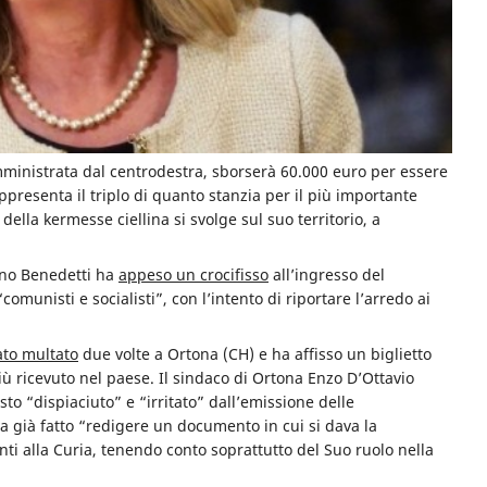
inistrata dal centrodestra, sborserà 60.000 euro per essere
presenta il triplo di quanto stanzia per il più importante
 della kermesse ciellina si svolge sul suo territorio, a
ano Benedetti ha
appeso un crocifisso
all’ingresso del
comunisti e socialisti”, con l’intento di riportare l’arredo ai
ato multato
due volte a Ortona (CH) e ha affisso un biglietto
ù ricevuto nel paese. Il sindaco di Ortona Enzo D’Ottavio
to “dispiaciuto” e “irritato” dall’emissione delle
a già fatto “redigere un documento in cui si dava la
nti alla Curia, tenendo conto soprattutto del Suo ruolo nella