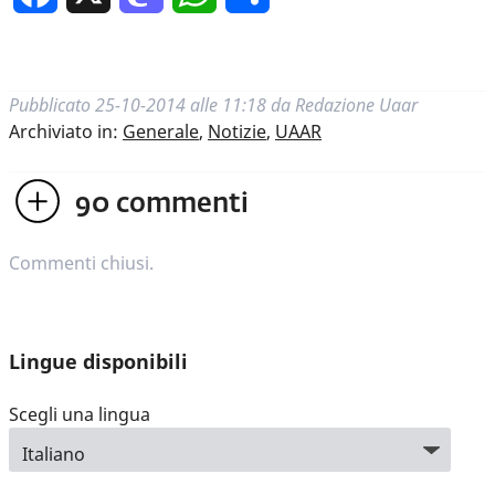
Pubblicato
25-10-2014 alle 11:18
da
Redazione Uaar
Archiviato in:
Generale
,
Notizie
,
UAAR
90
commenti
Commenti chiusi.
Lingue disponibili
Scegli una lingua