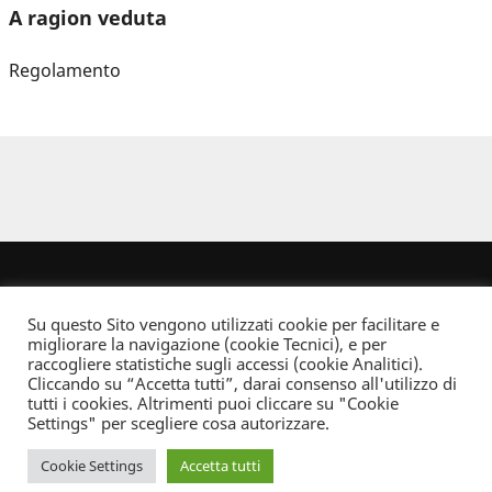
A ragion veduta
Regolamento
Su questo Sito vengono utilizzati cookie per facilitare e
migliorare la navigazione (cookie Tecnici), e per
raccogliere statistiche sugli accessi (cookie Analitici).
Cliccando su “Accetta tutti”, darai consenso all'utilizzo di
Dove non indicato altrimenti quest’opera è distribuita con Licenza
tutti i cookies. Altrimenti puoi cliccare su "Cookie
Creative Commons Attribuzione - Non commerciale - Non opere derivate 2.5 Italia
Settings" per scegliere cosa autorizzare.
Informativa sulla privacy
Cookie Settings
Accetta tutti