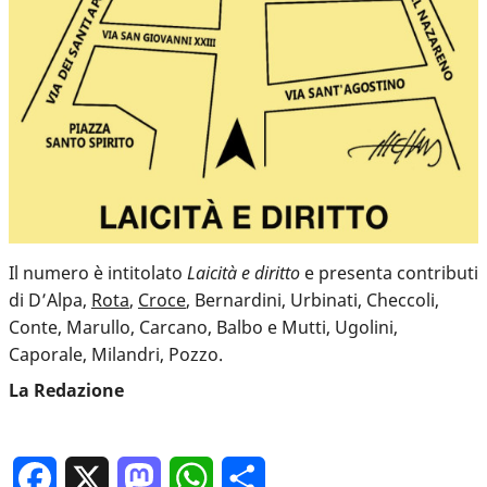
Il numero è intitolato
Laicità e diritto
e pre­sen­ta con­tri­bu­ti
di D’Alpa,
Rota
,
Croce
, Bernardini, Urbinati, Checcoli,
Conte, Marullo, Carcano, Balbo e Mutti, Ugolini,
Caporale, Milandri, Pozzo.
La Re­da­zio­ne
Facebook
X
Mastodon
WhatsApp
Condividi