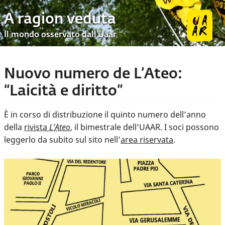
A ragion veduta
Il mondo osservato dall’Uaar
Nuovo numero de L’Ateo:
“Laicità e diritto”
È in corso di di­stri­bu­zio­ne il quinto numero dell’anno
del­la
ri­vi­sta
L’Ateo
, il bi­me­stra­le dell’UAAR. I soci pos­so­no
leg­ger­lo da subito sul sito nell’
area riservata
.