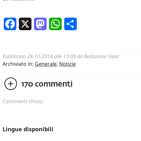
Facebook
X
Mastodon
WhatsApp
Condividi
Pubblicato
28-10-2014 alle 13:09
da
Redazione Uaar
Archiviato in:
Generale
,
Notizie
170
commenti
Commenti chiusi.
Lingue disponibili