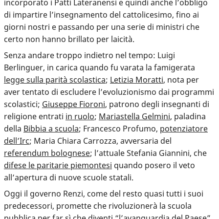
incorporato i Patti Lateranensi e quindi anche l’obbligo
di impartire l’insegnamento del cattolicesimo, fino ai
giorni nostri e passando per una serie di ministri che
certo non hanno brillato per laicità.
Senza andare troppo indietro nel tempo: Luigi
Berlinguer, in carica quando fu varata la famigerata
legge sulla parità scolastica
;
Letizia Moratti
, nota per
aver tentato di escludere l’evoluzionismo dai programmi
scolastici;
Giuseppe Fioroni
, patrono degli insegnanti di
religione entrati
in ruolo
;
Mariastella Gelmini
, paladina
della
Bibbia a scuola
; Francesco Profumo,
potenziatore
dell’Irc
; Maria Chiara Carrozza, avversaria del
referendum bolognese
; l’attuale Stefania Giannini, che
difese le paritarie piemontesi
quando posero il veto
all’apertura di nuove scuole statali.
Oggi il governo Renzi, come del resto quasi tutti i suoi
predecessori, promette che rivoluzionerà la scuola
pubblica per far sì che diventi “l’avanguardia del Paese”,