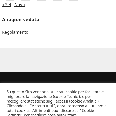
« Set
Nov »
A ragion veduta
Regolamento
Su questo Sito vengono utilizzati cookie per facilitare e
migliorare la navigazione (cookie Tecnici), e per
raccogliere statistiche sugli accessi (cookie Analitici).
Cliccando su “Accetta tutti”, darai consenso all'utilizzo di
Dove non indicato altrimenti quest’opera è distribuita con Licenza
tutti i cookies. Altrimenti puoi cliccare su "Cookie
Creative Commons Attribuzione - Non commerciale - Non opere derivate 2.5 Italia
Settings" per scegliere cosa autorizzare.