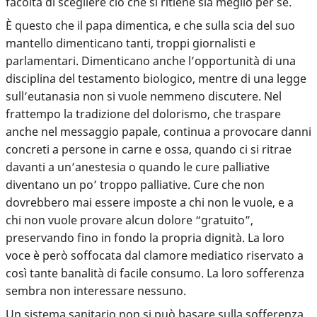
facoltà di scegliere ciò che si ritiene sia meglio per sé.
È questo che il papa dimentica, e che sulla scia del suo
mantello dimenticano tanti, troppi giornalisti e
parlamentari. Dimenticano anche l’opportunità di una
disciplina del testamento biologico, mentre di una legge
sull’eutanasia non si vuole nemmeno discutere. Nel
frattempo la tradizione del dolorismo, che traspare
anche nel messaggio papale, continua a provocare danni
concreti a persone in carne e ossa, quando ci si ritrae
davanti a un’anestesia o quando le cure palliative
diventano un po’ troppo palliative. Cure che non
dovrebbero mai essere imposte a chi non le vuole, e a
chi non vuole provare alcun dolore “gratuito”,
preservando fino in fondo la propria dignità. La loro
voce è però soffocata dal clamore mediatico riservato a
così tante banalità di facile consumo. La loro sofferenza
sembra non interessare nessuno.
Un sistema sanitario non si può basare sulla sofferenza