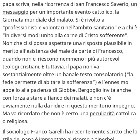
papa scriva, nella ricorrenza di san Francesco Saverio, un
messaggio
per un importante evento cattolico, la
Giornata mondiale del malato. Si è rivolto ai
“professionisti e volontari nell’ambito sanitario” e a chi è
“in diversi modi unito alla carne di Cristo sofferente”.
Non che ci si possa aspettare una risposta plausibile in
merito all’esistenza del male da parte di Francesco,
quando non ci riescono nemmeno i più autorevoli
teologi cristiani. E tuttavia, il papa non va
sostanzialmente oltre un banale testo consolatorio (“la
fede permette di abitare la sofferenza”) e l’ennesimo
appello alla pazienza di Giobbe. Bergoglio invita anche
con forza a stare a fianco dei malati, e non c’è
ovviamente nulla da ridire in questo meritorio impegno.
Ma va ricordato che non è certo una
peculiarità
cattolica
o religiosa.
Il sociologo Franco Garelli ha recentemente
scritto
che lo
stile del papa è improntato al ricorso a “iperboli