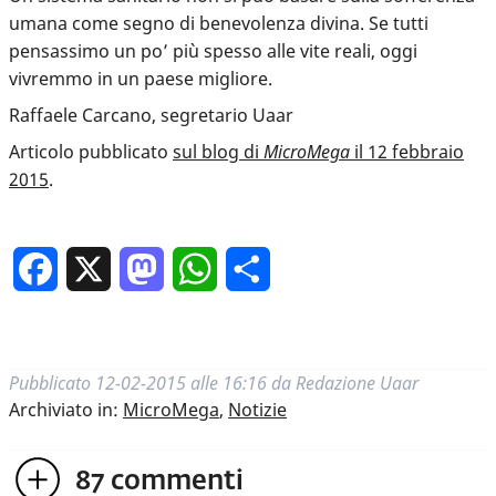
umana come segno di benevolenza divina. Se tutti
pensassimo un po’ più spesso alle vite reali, oggi
vivremmo in un paese migliore.
Raffaele Carcano, segretario Uaar
Articolo pubblicato
sul blog di
MicroMega
il 12 febbraio
2015
.
Facebook
X
Mastodon
WhatsApp
Condividi
Pubblicato
12-02-2015 alle 16:16
da
Redazione Uaar
Archiviato in:
MicroMega
,
Notizie
87
commenti