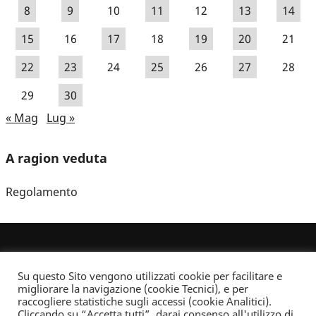
8
9
10
11
12
13
14
15
16
17
18
19
20
21
22
23
24
25
26
27
28
29
30
« Mag
Lug »
A ragion veduta
Regolamento
Su questo Sito vengono utilizzati cookie per facilitare e
migliorare la navigazione (cookie Tecnici), e per
raccogliere statistiche sugli accessi (cookie Analitici).
Cliccando su “Accetta tutti”, darai consenso all'utilizzo di