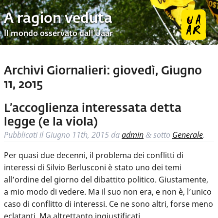
A ragion veduta
Il mondo osservato dall’Uaar
Archivi Giornalieri:
giovedì, Giugno
11, 2015
L’accoglienza interessata detta
legge (e la viola)
Pubblicati il
Giugno 11th, 2015
da
admin
sotto
Generale
.
&
Per quasi due decenni, il problema dei conflitti di
interessi di Silvio Berlusconi è stato uno dei temi
all’ordine del giorno del dibattito politico. Giustamente,
a mio modo di vedere. Ma il suo non era, e non è, l’unico
caso di conflitto di interessi. Ce ne sono altri, forse meno
eclatanti. Ma altrettanto ingiustificati.