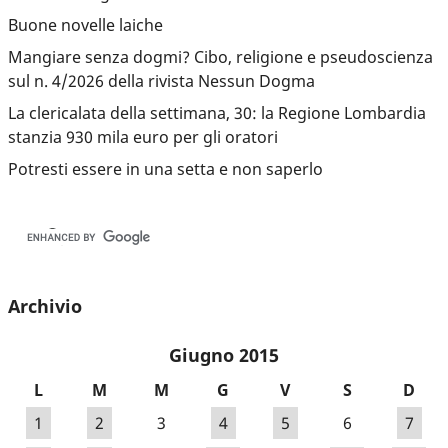
Buone novelle laiche
Mangiare senza dogmi? Cibo, religione e pseudoscienza
sul n. 4/2026 della rivista Nessun Dogma
La clericalata della settimana, 30: la Regione Lombardia
stanzia 930 mila euro per gli oratori
Potresti essere in una setta e non saperlo
Archivio
Giugno 2015
L
M
M
G
V
S
D
1
2
3
4
5
6
7