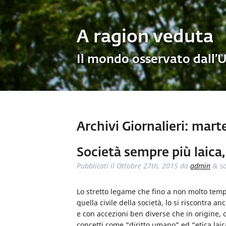
A ragion veduta
Il mondo osservato dall’
Archivi Giornalieri:
marted
Società sempre più laica,
Pubblicati il
Ottobre 27th, 2015
da
admin
so
&
Lo stretto legame che fino a non molto temp
quella civile della società, lo si riscontra 
e con accezioni ben diverse che in origine,
concetti come “diritto umano” ed “etica la