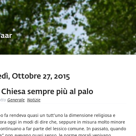
Uaar
ì, Ottobre 27, 2015
 Chiesa sempre più al palo
tto
Generale
,
Notizie
.
o fa rendeva quasi un tutt’uno la dimensione religiosa e
ancora oggi in modi di dire che, seppure in misura molto minore
 continuano a far parte del lessico comune. In passato, quando
ica” non avevano quasi senso, le norme morali venivano