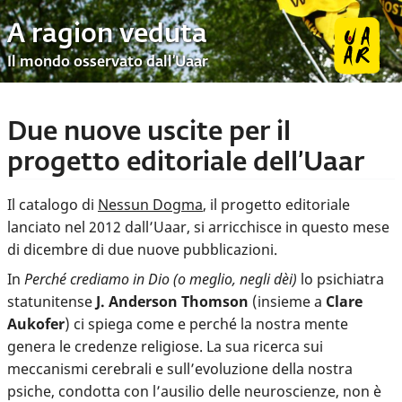
A ragion veduta
Il mondo osservato dall’Uaar
Due nuove uscite per il
progetto editoriale dell’Uaar
Il catalogo di
Nessun Dogma
, il progetto editoriale
lanciato nel 2012 dall’Uaar, si arricchisce in questo mese
di dicembre di due nuove pubblicazioni.
In
Perché crediamo in Dio (o meglio, negli dèi)
lo psichiatra
statunitense
J. Anderson Thomson
(insieme a
Clare
Aukofer
) ci spiega come e perché la nostra mente
genera le credenze religiose. La sua ricerca sui
meccanismi cerebrali e sull’evoluzione della nostra
psiche, condotta con l’ausilio delle neuroscienze, non è