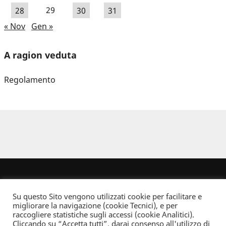
28
29
30
31
« Nov
Gen »
A ragion veduta
Regolamento
Su questo Sito vengono utilizzati cookie per facilitare e
migliorare la navigazione (cookie Tecnici), e per
raccogliere statistiche sugli accessi (cookie Analitici).
Cliccando su “Accetta tutti”, darai consenso all'utilizzo di
Dove non indicato altrimenti quest’opera è distribuita con Licenza