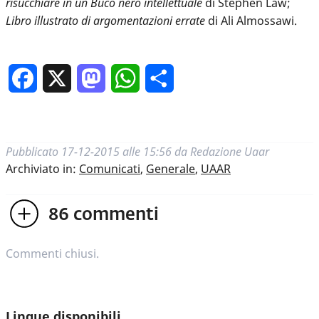
risucchiare in un Buco nero intellettuale
di Stephen Law;
Libro illustrato di argomentazioni errate
di Ali Almossawi.
Facebook
X
Mastodon
WhatsApp
Condividi
Pubblicato
17-12-2015 alle 15:56
da
Redazione Uaar
Archiviato in:
Comunicati
,
Generale
,
UAAR
86
commenti
Commenti chiusi.
Lingue disponibili