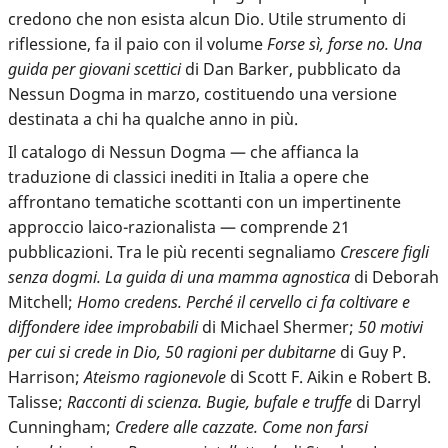
credono che non esista alcun Dio. Utile strumento di
riflessione, fa il paio con il volume
Forse sì, forse no. Una
guida per giovani scettici
di Dan Barker, pubblicato da
Nessun Dogma in marzo, costituendo una versione
destinata a chi ha qualche anno in più.
Il catalogo di Nessun Dogma — che affianca la
traduzione di classici inediti in Italia a opere che
affrontano tematiche scottanti con un impertinente
approccio laico-razionalista — comprende 21
pubblicazioni. Tra le più recenti segnaliamo
Crescere figli
senza dogmi. La guida di una mamma agnostica
di Deborah
Mitchell;
Homo credens. Perché il cervello ci fa coltivare e
diffondere idee improbabili
di Michael Shermer;
50 motivi
per cui si crede in Dio, 50 ragioni per dubitarne
di Guy P.
Harrison;
Ateismo ragionevole
di Scott F. Aikin e Robert B.
Talisse;
Racconti di scienza. Bugie, bufale e truffe
di Darryl
Cunningham;
Credere alle cazzate. Come non farsi