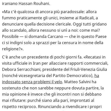
iraniano Hassan Rouhani.
«Ma c’è qualcosa di ancora più paradossale: allora
fummo praticamente gli unici, insieme ai Radicali, a
denunciare quella decisione clericale. Oggi tutti gridano
allo scandalo, allora nessuno si unì a noi: come mai?
Possibile — si domanda Carcano — che in questo Paese
ci si indigni solo a sprazzi per la censura in nome della
religione?».
C’è anche un precedente di pochi giorni fa. «Recatasi in
visita ufficiale in Iran per allacciare rapporti commerciali,
Debora Serracchiani, presidente del Friuli-Venezia Giulia
(nonché vicesegretaria del Partito Democratico),
ha
indossato senza problemi il velo
. Matteo Salvini ha
sostenuto che non sarebbe neppure dovuta partire, la
mia opinione è invece che gli incontri non si debbano
mai rifiutare: purché siano alla pari, improntati al
rispetto reciproco. Rinunciando a rivendicare i propri