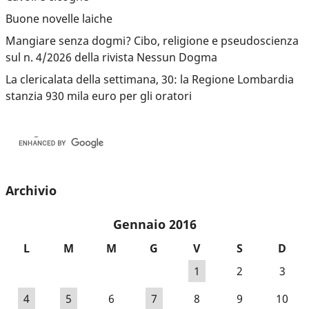
Buone novelle laiche
Mangiare senza dogmi? Cibo, religione e pseudoscienza
sul n. 4/2026 della rivista Nessun Dogma
La clericalata della settimana, 30: la Regione Lombardia
stanzia 930 mila euro per gli oratori
Archivio
Gennaio 2016
L
M
M
G
V
S
D
1
2
3
4
5
6
7
8
9
10