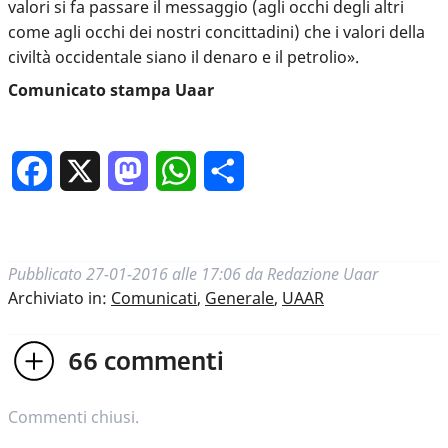
valori si fa passare il messaggio (agli occhi degli altri
come agli occhi dei nostri concittadini) che i valori della
civiltà occidentale siano il denaro e il petrolio».
Comunicato stampa Uaar
Facebook
X
Mastodon
WhatsApp
Condividi
Pubblicato
27-01-2016 alle 17:06
da
Redazione Uaar
Archiviato in:
Comunicati
,
Generale
,
UAAR
66
commenti
Commenti chiusi.