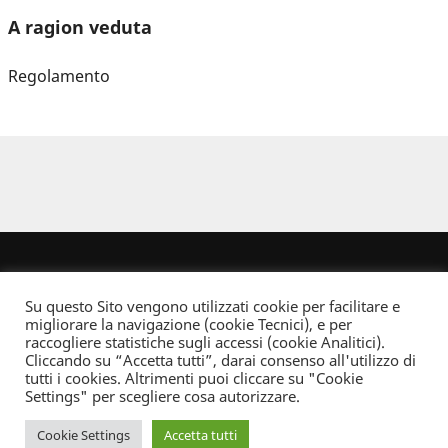
A ragion veduta
Regolamento
Su questo Sito vengono utilizzati cookie per facilitare e
migliorare la navigazione (cookie Tecnici), e per
raccogliere statistiche sugli accessi (cookie Analitici).
Cliccando su “Accetta tutti”, darai consenso all'utilizzo di
Dove non indicato altrimenti quest’opera è distribuita con Licenza
tutti i cookies. Altrimenti puoi cliccare su "Cookie
Creative Commons Attribuzione - Non commerciale - Non opere derivate 2.5 Italia
Settings" per scegliere cosa autorizzare.
Informativa sulla privacy
Cookie Settings
Accetta tutti