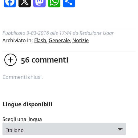
Facebook
X
Mastodon
WhatsApp
Condividi
Pubblicato
9-03-2016 alle 17:44
da
Redazione Uaar
Archiviato in:
Flash
,
Generale
,
Notizie
56
commenti
Commenti chiusi.
Lingue disponibili
Scegli una lingua