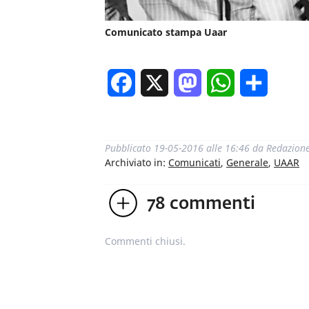
Comunicato stampa Uaar
Facebook
X
Mastodon
WhatsApp
Condivi
Pubblicato
19-05-2016 alle 16:46
da
Redazion
Archiviato in:
Comunicati
,
Generale
,
UAAR
78
commenti
Commenti chiusi.