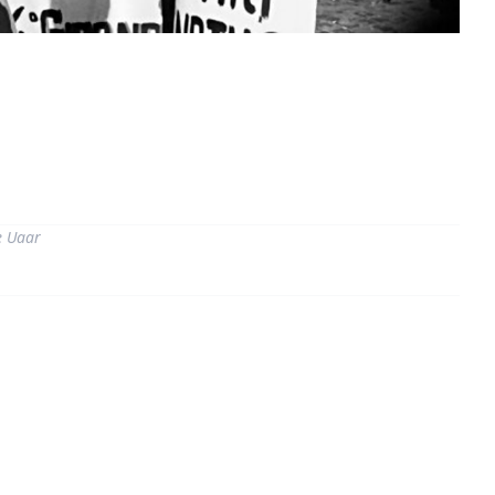
di
e Uaar