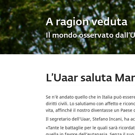
A ragion veduta
Il mondo osservato dall’
L’Uaar saluta Ma
Se n’è andato quello che in Italia può esser
diritti civili. Lo salutiamo con affetto e ric
vita, affinché il nostro diventasse un Paese ci
Il segretario dell’Uaar, Stefano Incani, ha a
«Tante le battaglie per le quali sarà ricorda
quella in favore dell’eutanasia. Senza il su