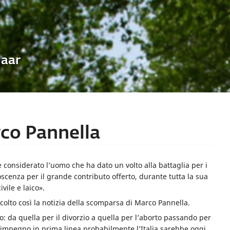
Uaar
rco Pannella
e considerato l’uomo che ha dato un volto alla battaglia per i
onoscenza per il grande contributo offerto, durante tutta la sua
vile e laico».
ccolto così la notizia della scomparsa di Marco Pannella.
to: da quella per il divorzio a quella per l’aborto passando per
o impegno in prima linea probabilmente l’Italia sarebbe oggi