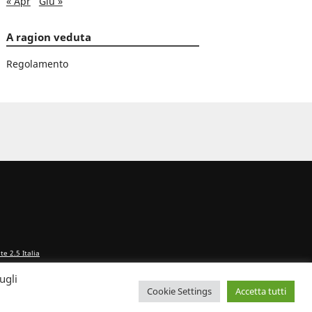
« Apr
Giu »
A ragion veduta
Regolamento
e 2.5 Italia
ugli
Cookie Settings
Accetta tutti