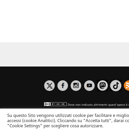
Dove non indicato altrimenti quest’opera è 
Su questo Sito vengono utilizzati cookie per facilitare e miglio
Informativa sulla privacy
accessi (cookie Analitici). Cliccando su “Accetta tutti”, darai co
"Cookie Settings" per scegliere cosa autorizzare.