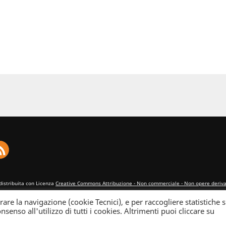
distribuita con Licenza
Creative Commons Attribuzione - Non commerciale - Non opere derivat
rare la navigazione (cookie Tecnici), e per raccogliere statistiche s
nsenso all'utilizzo di tutti i cookies. Altrimenti puoi cliccare su