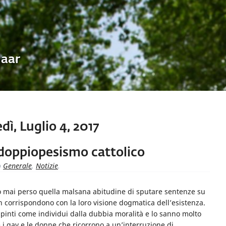
Uaar
ì, Luglio 4, 2017
il doppiopesismo cattolico
o
Generale
,
Notizie
.
 mai perso quella malsana abitudine di sputare sentenze su
n corrispondono con la loro visione dogmatica dell’esistenza.
pinti come individui dalla dubbia moralità e lo sanno molto
i gay e le donne che ricorrono a un’interruzione di