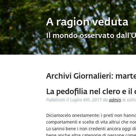
A ragion veduta
Il mondo osservato dall’
Archivi Giornalieri:
marted
La pedofilia nel clero e 
Pubblicati il
Luglio 4th, 2017
da
admin
sott
&
Diciamocelo onestamente: i preti non hanno
comportamenti e scelte di vita altrui che no
Lo sanno bene i non credenti ancora oggi di
bene anche altre categorie di persone come 