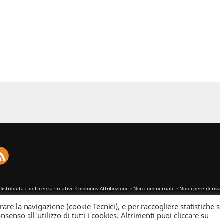
distribuita con Licenza
Creative Commons Attribuzione - Non commerciale - Non opere derivat
rare la navigazione (cookie Tecnici), e per raccogliere statistiche s
nsenso all'utilizzo di tutti i cookies. Altrimenti puoi cliccare su