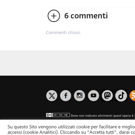
6
commenti
Commenti chiusi.
Dove non indicato altrimenti quest’opera è 
Su questo Sito vengono utilizzati cookie per facilitare e miglio
Informativa sulla privacy
accessi (cookie Analitici). Cliccando su “Accetta tutti”, darai co