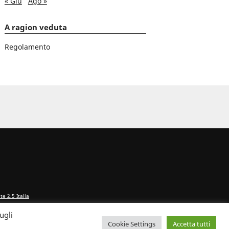
« Giu
Ago »
A ragion veduta
Regolamento
e 2.5 Italia
ugli
Cookie Settings
Accetta tutti