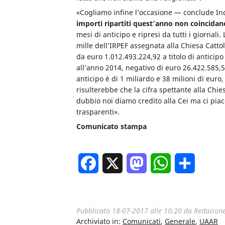
«Cogliamo infine l’occasione — conclude In
importi ripartiti quest’anno non coincidano
mesi di anticipo e ripresi da tutti i giornali
mille dell’IRPEF assegnata alla Chiesa Catto
da euro 1.012.493.224,92 a titolo di anticip
all’anno 2014, negativo di euro 26.422.585,5
anticipo è di 1 miliardo e 38 milioni di euro,
risulterebbe che la cifra spettante alla Chie
dubbio noi diamo credito alla Cei ma ci piace
trasparenti».
Comunicato stampa
Facebook
X
Mastodon
WhatsApp
Condivi
Pubblicato
18-07-2017 alle 10:20
da
Redazion
Archiviato in:
Comunicati
,
Generale
,
UAAR