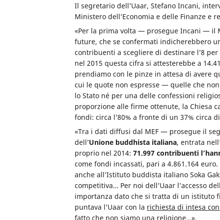
Il segretario dell’Uaar, Stefano Incani, inte
Ministero dell’Economia e delle Finanze e rel
«Per la prima volta — prosegue Incani — il ME
future, che se confermati indicherebbero un
contribuenti a scegliere di destinare l’8 per
nel 2015 questa cifra si attesterebbe a 14.41
prendiamo con le pinze in attesa di avere qu
cui le quote non espresse — quelle che non
lo Stato né per una delle confessioni relig
proporzione alle firme ottenute, la Chiesa c
fondi: circa l’80% a fronte di un 37% circa 
«Tra i dati diffusi dal MEF — prosegue il se
dell’
Unione buddhista italiana
, entrata nel
proprio nel 2014:
71.997 contribuenti l’han
come fondi incassati, pari a 4.861.164 euro.
anche all’Istituto buddista italiano Soka Gak
competitiva… Per noi dell’Uaar l’accesso della
importanza dato che si tratta di un istituto 
puntava l’Uaar con la
richiesta di intesa con
fatto che non siamo una religione…».