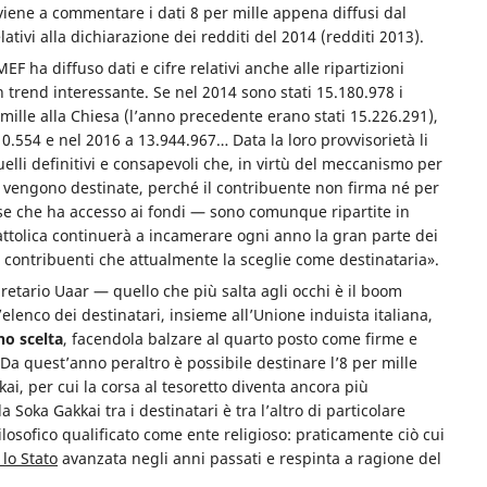
rviene a commentare i dati 8 per mille appena diffusi dal
ativi alla dichiarazione dei redditi del 2014 (redditi 2013).
F ha diffuso dati e cifre relativi anche alle ripartizioni
 trend interessante. Se nel 2014 sono stati 15.180.978 i
 mille alla Chiesa (l’anno precedente erano stati 15.226.291),
0.554 e nel 2016 a 13.944.967… Data la loro provvisorietà li
elli definitivi e consapevoli che, in virtù del meccanismo per
 vengono destinate, perché il contribuente non firma né per
iose che ha accesso ai fondi — sono comunque ripartite in
attolica continuerà a incamerare ogni anno la gran parte dei
di contribuenti che attualmente la sceglie come destinataria».
gretario Uaar — quello che più salta agli occhi è il boom
l’elenco dei destinatari, insieme all’Unione induista italiana,
no scelta
, facendola balzare al quarto posto come firme e
 Da quest’anno peraltro è possibile destinare l’8 per mille
kai, per cui la corsa al tesoretto diventa ancora più
 Soka Gakkai tra i destinatari è tra l’altro di particolare
filosofico qualificato come ente religioso: praticamente ciò cui
 lo Stato
avanzata negli anni passati e respinta a ragione del