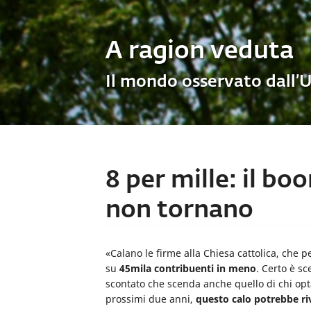
A ragion veduta
Il mondo osservato dall’
8 per mille: il bo
non tornano
«Calano le firme alla Chiesa cattolica, che pe
su
45mila contribuenti in meno
. Certo è s
scontato che scenda anche quello di chi opta 
prossimi due anni,
questo
calo potrebbe ri