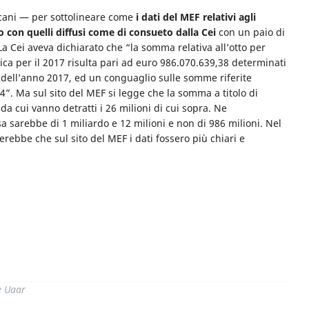
cani — per sottolineare come
i dati del MEF relativi agli
 con quelli diffusi come di consueto dalla Cei
con un paio di
. La Cei aveva dichiarato che “la somma relativa all’otto per
lica per il 2017 risulta pari ad euro 986.070.639,38 determinati
o dell’anno 2017, ed un conguaglio sulle somme riferite
4”. Ma sul sito del MEF si legge che la somma a titolo di
 da cui vanno detratti i 26 milioni di cui sopra. Ne
sa sarebbe di 1 miliardo e 12 milioni e non di 986 milioni. Nel
rebbe che sul sito del MEF i dati fossero più chiari e
di
e Uaar