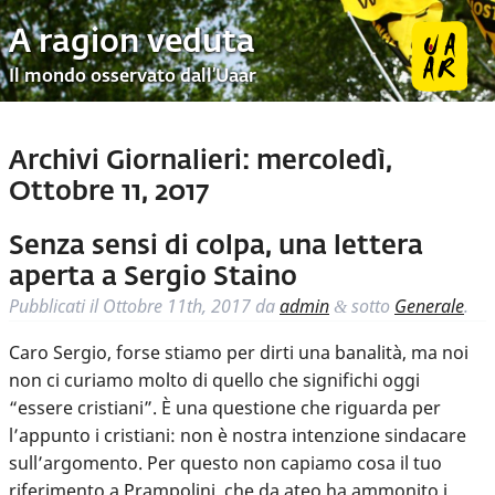
A ragion veduta
Il mondo osservato dall’Uaar
Archivi Giornalieri:
mercoledì,
Ottobre 11, 2017
Senza sensi di colpa, una lettera
aperta a Sergio Staino
Pubblicati il
Ottobre 11th, 2017
da
admin
sotto
Generale
.
&
Caro Sergio, forse stiamo per dirti una banalità, ma noi
non ci curiamo molto di quello che significhi oggi
“essere cristiani”. È una questione che riguarda per
l’appunto i cristiani: non è nostra intenzione sindacare
sull’argomento. Per questo non capiamo cosa il tuo
riferimento a Prampolini, che da ateo ha ammonito i