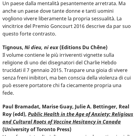
Un paese dalla mentalità pesantemente arretrata. Ma
anche un paese dove tante donne e tanti uomini
vogliono vivere liberamente la propria sessualità. La
vincitrice del Premio Goncourt 2016 descrive da par suo
questo forte contrasto.
Tignous,
Ni dieu, ni eux
(Editions Du Chêne)
Il volume contiene le più irriverenti vignette sulla
religione di uno dei disegnatori del Charlie Hebdo
trucidati il 7 gennaio 2015. Traspare una gioia di vivere
senza freni inibitori, ma ben conscia della violenza di cui
può essere portatore chi fa ciecamente propria una
fede.
Paul Bramadat, Marise Guay, Julie A. Bettinger, Real
Roy (edd),
Public Health in the Age of Anxiety: Religious
and Cultural Roots of Vaccine Hesitancy in Canada
(University of Toronto Press)