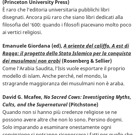
(Princeton University Press)
È raro che l’editoria universitaria pubblichi libri
disegnati. Ancora più raro che siano libri dedicati alla
filosofia del ‘600: quando i filosofi piacevano molto poco
ai vertici religiosi.
Emanuele Giordana (ed),
A oriente del califfo. A est di
Raqqa: il progetto dello Stato Islamico per la conquista
dei musulmani non arabi
(Rosenberg & Sellier)
Come l’Arabia Saudita, l’Isis vuole esportare il proprio
modello di islam. Anche perché, nel mondo, la
stragrande maggioranza dei musulmani non è araba.
David G. Mcafee,
No Sacred Cows: Investigating Myths,
Cults, and the Supernatural
(Pitchstone)
Quando non si hanno più credenze religiose se ne
possono avere altre che non lo sono. Persino dogmi.
Solo imparando a esaminare onestamente ogni
convinzione si potranno riconoscere i fatti per quello che