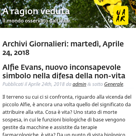
A ragion veduta
Il mondo osservato dall’Uaar
Archivi Giornalieri:
martedì, Aprile
24, 2018
Alfie Evans, nuovo inconsapevole
simbolo nella difesa della non-vita
Pubblicati il
Aprile 24th, 2018
da
admin
sotto
Generale
.
&
Il terreno su cui ci si confronta, riguardo alla vicenda del
piccolo Alfie, è ancora una volta quello del significato da
attribuire alla vita. Cosa è vita? Uno stato di morte
sospesa, in cui le funzioni biologiche di base vengono
gestite da macchine e assistite da terapie
farmacologiche, è vita? Da un punto di vista biologico