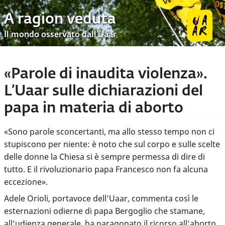
A ragion veduta
Il mondo osservato dall’Uaar
«Parole di inaudita violenza».
L’Uaar sulle dichiarazioni del
papa in materia di aborto
«Sono parole sconcertanti, ma allo stesso tempo non ci
stupiscono per niente: è noto che sul corpo e sulle scelte
delle donne la Chiesa si è sempre permessa di dire di
tutto. E il rivoluzionario papa Francesco non fa alcuna
eccezione».
Adele Orioli, portavoce dell’Uaar, commenta così le
esternazioni odierne di papa Bergoglio che stamane,
all’udienza generale, ha paragonato il ricorso all’aborto