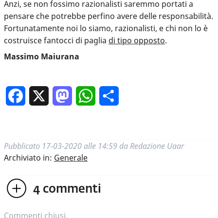
Anzi, se non fossimo razionalisti saremmo portati a
pensare che potrebbe perfino avere delle responsabilità.
Fortunatamente noi lo siamo, razionalisti, e chi non lo è
costruisce fantocci di paglia
di
tipo
opposto
.
Massimo Maiurana
Facebook
X
Mastodon
WhatsApp
Condividi
Pubblicato
17-03-2020 alle 14:59
da
Redazione Uaar
Archiviato in:
Generale
4
commenti
Commenti chiusi.