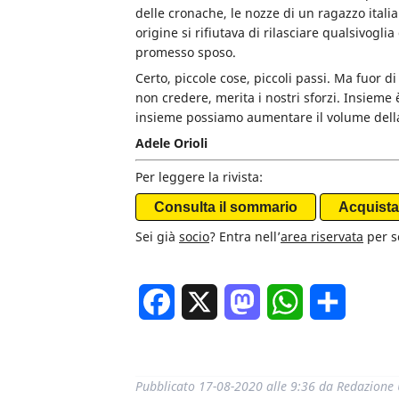
delle cronache, le nozze di un ragazzo ital
origine si rifiutava di rilasciare qualsivogl
promesso sposo.
Certo, piccole cose, piccoli passi. Ma fuor d
non credere, merita i nostri sforzi. Insieme 
insieme possiamo aumentare il volume della 
Adele Orioli
Per leggere la rivista:
Consulta il sommario
Acquista 
Sei già
socio
? Entra nell’
area riservata
per sc
Facebook
X
Mastodon
WhatsApp
Condivi
Pubblicato
17-08-2020 alle 9:36
da
Redazione