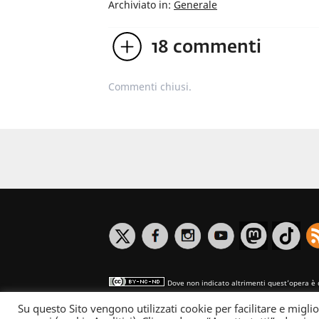
Archiviato in:
Generale
18
commenti
Commenti chiusi.
Dove non indicato altrimenti quest’opera è 
Su questo Sito vengono utilizzati cookie per facilitare e miglio
Informativa sulla privacy