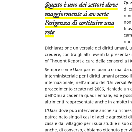
Ques
Questo è uno dei settori dove
di c
maggiormente si avverte
non 
l’esigenza di costituire una
non 
filo
rete
ca
nume
Dichiarazione universale dei diritti umani, u
credere, con tra gli altri eventi la present
of Thought Report
a cura della consorella H
Sempre come Uaar partecipiamo ormai da un 
interministeriale per i diritti umani presso i
internazionale, nell’ambito dell’Universal Pe
procedimento creato nel 2006, richiede un es
dell’Onu a cadenza quadriennale, ed è possi
altrimenti rappresentate anche in ambito in
L’Uaar dove può interviene anche su richiest
patrocinato singoli casi di atei e agnostici 
casa e dal villaggio per i suoi studi e il su
anche, di converso, abbiamo ottenuto per via