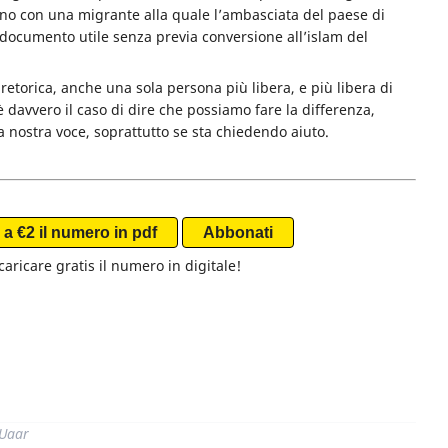
iano con una migrante alla quale l’ambasciata del paese di
ia documento utile senza previa conversione all’islam del
i retorica, anche una sola persona più libera, e più libera di
è davvero il caso di dire che possiamo fare la differenza,
nostra voce, soprattutto se sta chiedendo aiuto.
a €2 il numero in pdf
Abbonati
aricare gratis il numero in digitale!
di
 Uaar