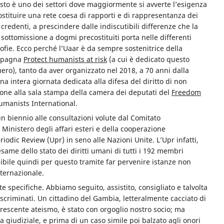
to è uno dei settori dove maggiormente si avverte l’esigenza
ostituire una rete
coesa di rapporti e di rappresentanza dei
credenti, a prescindere dalle indiscutibili differenze che la
sottomissione a dogmi precostituiti porta nelle differenti
sofie. Ecco perché l’Uaar è da sempre sostenitrice della
mpagna
Protect humanists at risk
(a cui è dedicato questo
ro), tanto da aver organizzato nel 2018, a 70 anni dalla
na intera giornata dedicata alla difesa del diritto di non
azione alla sala stampa della camera dei deputati del
Freedom
umanists International.
biennio alle consultazioni volute dal Comitato
l Ministero degli affari esteri e della cooperazione
riodic Review (Upr) in seno alle Nazioni Unite. L’Upr infatti,
ame dello stato dei diritti umani di tutti i 192 membri
bile quindi per questo tramite far pervenire istanze non
ternazionale.
e specifiche. Abbiamo seguito, assistito, consigliato e talvolta
discriminati. Un cittadino del Gambia, letteralmente cacciato di
o crescente ateismo, è stato con orgoglio nostro socio; ma
 giudiziale, e prima di un caso simile poi balzato agli onori