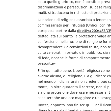
sotto quello giuridico, non è possibile pres
discriminazioni e persecuzioni su base reli
molti, si traducono in richieste di protezione
La nozione di religione associata a fenomeni 
commissariato per i rifugiati (Unhcr) con ri
europeo a partire dalla
direttiva 2004/83/C
dettagliata sul punto, la protezione valga an
confessione, nella nozione di religione forni
ricomprendere «le convinzioni teiste, non teis
culto celebrati in privato o in pubblico, sia 
di fede, nonché le forme di comportamento p
prescritte».
E fin qui, tutto bene.
Libertà religiosa come
averne alcuna, di religione.
E a giudicare che
nel mondo il dichiararsi non credenti può c
morte, in oltre quaranta il carcere, non si 
sia una protezione doverosa e necessaria. E a
aspetterebbe una eco maggiore e un sosteg
Invece, appunto, non finisce qui. Per il rico
dimostrare solo il fondato timore di persecu