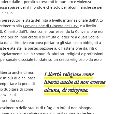
cindere dalle – peraltro crescenti in numero e violenza –
giosa sparse per il mondo e che solo per alcuni, anche se per
 e asilo.
persecutori è stata definita a livello internazionale dall’Alto
ferimento alla
Convenzione di Ginevra del 1951
e a livello
E8
. Chiarito dall’Unhcr come, pur essendo la Convenzione non
che per chi non crede o si rifiuta di aderire a qualsivoglia
ta dalla direttiva europea pertanto gli stati sono obbligati a
te e ateiste, la partecipazione a, o l’astensione da, riti di
singolarmente sia in comunità, altri atti religiosi o professioni
ersonale o sociale fondate su un credo religioso o da esso
 libertà anche di non
Libertà religiosa come
 in più di dieci paesi
libertà anche di non averne
omportare la pena di
alcuna, di religione.
può dubitare di come
nzi, ci si
no rinforzato.
noscimento dello status di rifugiato infatti non bisogna
zione a matrice religiosa ma anche il rapporto che lega il