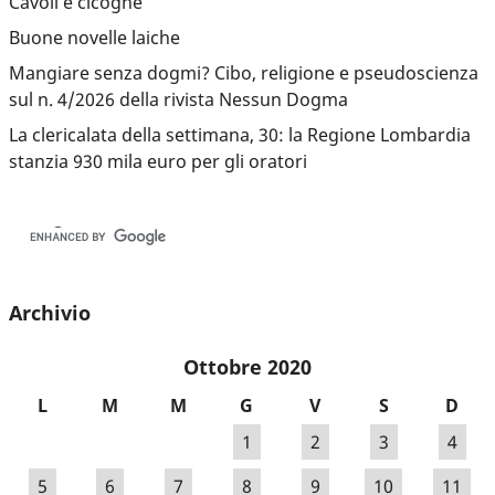
Cavoli e cicogne
Buone novelle laiche
Mangiare senza dogmi? Cibo, religione e pseudoscienza
sul n. 4/2026 della rivista Nessun Dogma
La clericalata della settimana, 30: la Regione Lombardia
stanzia 930 mila euro per gli oratori
Archivio
Ottobre 2020
L
M
M
G
V
S
D
1
2
3
4
5
6
7
8
9
10
11