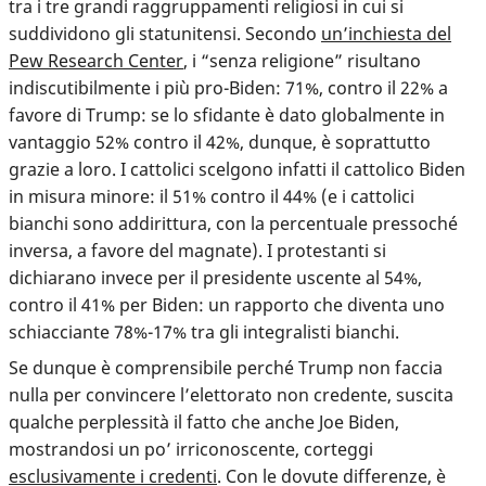
tra i tre grandi raggruppamenti religiosi in cui si
suddividono gli statunitensi. Secondo
un’inchiesta del
Pew Research Center
,
i “senza religione” risultano
indiscutibilmente i più pro-Biden: 71%
, contro il 22% a
favore di Trump: se lo sfidante è dato globalmente in
vantaggio 52% contro il 42%, dunque, è soprattutto
grazie a loro. I cattolici scelgono infatti il cattolico Biden
in misura minore: il 51% contro il 44% (e i cattolici
bianchi sono addirittura, con la percentuale pressoché
inversa, a favore del magnate). I protestanti si
dichiarano invece per il presidente uscente al 54%,
contro il 41% per Biden: un rapporto che diventa uno
schiacciante 78%-17% tra gli integralisti bianchi.
Se dunque è comprensibile perché Trump non faccia
nulla per convincere l’elettorato non credente, suscita
qualche perplessità il fatto che anche Joe Biden,
mostrandosi un po’ irriconoscente, corteggi
esclusivamente i credenti
. Con le dovute differenze, è