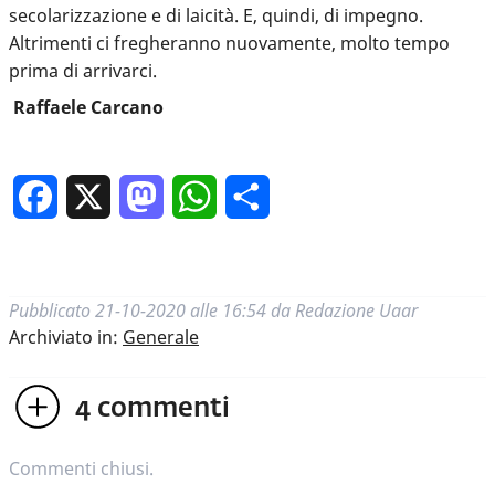
secolarizzazione e di laicità. E, quindi, di impegno.
Altrimenti ci fregheranno nuovamente, molto tempo
prima di arrivarci.
Raffaele Carcano
Facebook
X
Mastodon
WhatsApp
Condividi
Pubblicato
21-10-2020 alle 16:54
da
Redazione Uaar
Archiviato in:
Generale
4
commenti
Commenti chiusi.