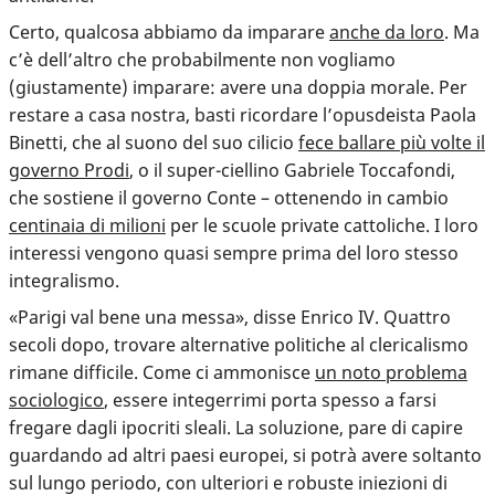
Certo, qualcosa abbiamo da imparare
anche da loro
. Ma
c’è dell’altro che probabilmente non vogliamo
(giustamente) imparare: avere una doppia morale. Per
restare a casa nostra, basti ricordare l’opusdeista Paola
Binetti, che al suono del suo cilicio
fece ballare più volte il
governo Prodi
, o il super-ciellino Gabriele Toccafondi,
che sostiene il governo Conte – ottenendo in cambio
centinaia di milioni
per le scuole private cattoliche. I loro
interessi vengono quasi sempre prima del loro stesso
integralismo.
«Parigi val bene una messa», disse Enrico IV. Quattro
secoli dopo, trovare alternative politiche al clericalismo
rimane difficile. Come ci ammonisce
un noto problema
sociologico
, essere integerrimi porta spesso a farsi
fregare dagli ipocriti sleali. La soluzione, pare di capire
guardando ad altri paesi europei, si potrà avere soltanto
sul lungo periodo, con ulteriori e robuste iniezioni di