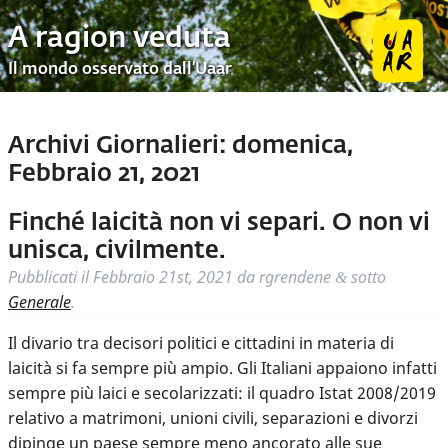
A ragion veduta
Il mondo osservato dall’Uaar
Archivi Giornalieri:
domenica,
Febbraio 21, 2021
Finché laicità non vi separi. O non vi
unisca, civilmente.
Pubblicati il
Febbraio 21st, 2021
da
rgrendene
sotto
&
Generale
.
Il divario tra decisori politici e cittadini in materia di
laicità si fa sempre più ampio. Gli Italiani appaiono infatti
sempre più laici e secolarizzati: il quadro Istat 2008/2019
relativo a matrimoni, unioni civili, separazioni e divorzi
dipinge un paese sempre meno ancorato alle sue