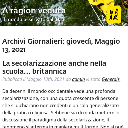
A ragion veduta
Il mondo osservato dall’Uaar
Archivi Giornalieri:
giovedì, Maggio
13, 2021
La secolarizzazione anche nella
scuola… britannica
Pubblicati il
Maggio 13th, 2021
da
admin
sotto
Generale
.
&
Da decenni il mondo occidentale vede una profonda
secolarizzazione, con una quota crescente di persone
che si dichiarano non credenti e un calo generalizzato
della pratica religiosa. Sebbene sia di moda mettere in
discussione il paradigma della secolarizzazione, il
fenomeno si afferma in maniera multiforme. Non si può