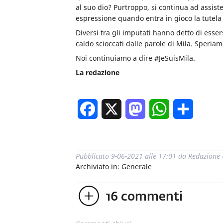
al suo dio? Purtroppo, si continua ad assist
espressione quando entra in gioco la tutela
Diversi tra gli imputati hanno detto di esser
caldo scioccati dalle parole di Mila. Speriam
Noi continuiamo a dire #JeSuisMila.
La redazione
Facebook
X
Mastodon
WhatsApp
Condivi
Pubblicato
9-06-2021 alle 17:01
da
Redazione
Archiviato in:
Generale
16
commenti