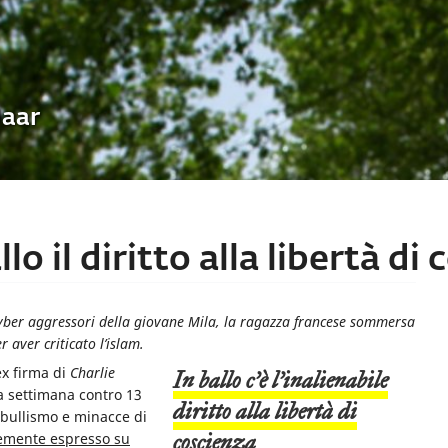
Uaar
llo il diritto alla libertà di
 cyber aggressori della giovane Mila, la ragazza francese sommersa
r aver criticato l’islam.
ex firma di
Charlie
In ballo c’è l’inalienabile
sa settimana contro 13
diritto alla libertà di
bullismo e minacce di
coscienza
emente espresso su