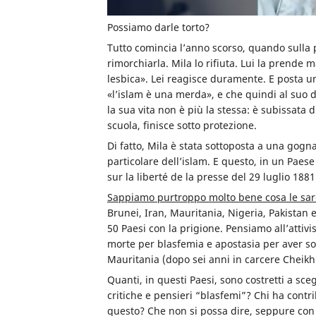
Possiamo darle torto?
Tutto comincia l’anno scorso, quando sulla
rimorchiarla. Mila lo rifiuta. Lui la prende 
lesbica». Lei reagisce duramente. E posta un 
«l’islam è una merda», e che quindi al suo 
la sua vita non è più la stessa: è subissata 
scuola, finisce sotto protezione.
Di fatto, Mila è stata sottoposta a una gogna
particolare dell’islam. E questo, in un Paese 
sur la liberté de la presse del 29 luglio 188
Sappiamo purtroppo molto bene cosa le sar
Brunei, Iran, Mauritania, Nigeria, Pakistan e
50 Paesi con la prigione. Pensiamo all’att
morte per blasfemia e apostasia per aver sos
Mauritania (dopo sei anni in carcere Cheikh h
Quanti, in questi Paesi, sono costretti a sce
critiche e pensieri “blasfemi”? Chi ha contr
questo? Che non si possa dire, seppure con to