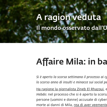
A ragion veduta
Il mondo osservato dall’
Affaire Mila: in ba
Si è aperto la scorsa settimana il processo ai
lo scorso anno di insulti e minacce sui social pe
Ha ragione la giornalista Zineb El Rhazoui
, 
Hebdo
: nel processo che si è aperto la scor
persone (uomini e donne) accusate di cyber
morte ai danni di Mila,
rea di aver veement