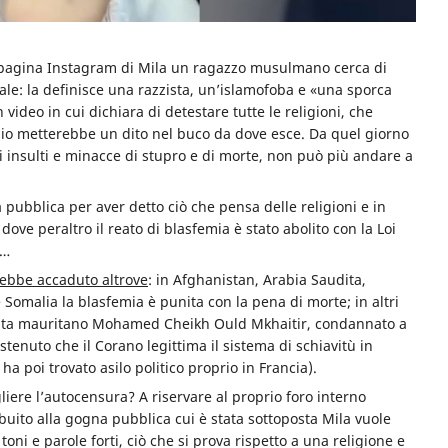
 pagina Instagram di Mila un ragazzo musulmano cerca di
male: la definisce una razzista, un’islamofoba e «una sporca
video in cui dichiara di detestare tutte le religioni, che
dio metterebbe un dito nel buco da dove esce. Da quel giorno
di insulti e minacce di stupro e di morte, non può più andare a
 pubblica per aver detto ciò che pensa delle religioni e in
dove peraltro il reato di blasfemia è stato abolito con la Loi
1…
ebbe accaduto altrove
: in Afghanistan, Arabia Saudita,
 Somalia la blasfemia è punita con la pena di morte; in altri
ivista mauritano Mohamed Cheikh Ould Mkhaitir, condannato a
tenuto che il Corano legittima il sistema di schiavitù in
a poi trovato asilo politico proprio in Francia).
gliere l’autocensura? A riservare al proprio foro interno
ibuito alla gogna pubblica cui è stata sottoposta Mila vuole
ni e parole forti, ciò che si prova rispetto a una religione e