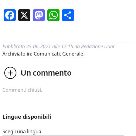
Facebook
X
Mastodon
WhatsApp
Condividi
Pubblicato
25-06-2021 alle 17:15
da
Redazione Uaar
Archiviato in:
Comunicati
,
Generale
Un
commento
Commenti chiusi.
Lingue disponibili
Scegli una lingua