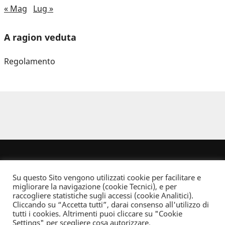
« Mag
Lug »
A ragion veduta
Regolamento
Su questo Sito vengono utilizzati cookie per facilitare e
migliorare la navigazione (cookie Tecnici), e per
raccogliere statistiche sugli accessi (cookie Analitici).
Cliccando su “Accetta tutti”, darai consenso all'utilizzo di
Dove non indicato altrimenti quest’opera è distribuita con Licenza
tutti i cookies. Altrimenti puoi cliccare su "Cookie
Creative Commons Attribuzione - Non commerciale - Non opere derivate 2.5 Italia
Settings" per scegliere cosa autorizzare.