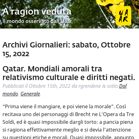
A ragion veduta
Il mondo osservato dall’Uaar
Archivi Giornalieri:
sabato, Ottobre
15, 2022
Qatar. Mondiali amorali tra
relativismo culturale e diritti negati.
Pubblicati il
Ottobre 15th, 2022
da
rgrendene
sotto
Dal
&
mondo
,
Generale
.
“Prima viene il mangiare, e poi viene la morale”. Così
recitava uno dei personaggi di Brecht ne L’Opera da Tre
Soldi, ed è quasi impossibile dargli torto: a pancia piena
si ragiona effettivamente meglio e si devia l’attenzione
su questioni etiche e morali. Quasi impossibile, appunto.