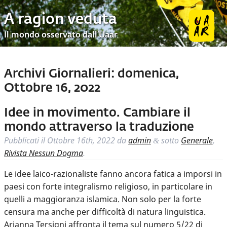
A ragion veduta
Il mondo osservato dall’Uaar
Archivi Giornalieri:
domenica,
Ottobre 16, 2022
Idee in movimento. Cambiare il
mondo attraverso la traduzione
Pubblicati il
Ottobre 16th, 2022
da
admin
sotto
Generale
,
&
Rivista Nessun Dogma
.
Le idee laico-razionaliste fanno ancora fatica a imporsi in
paesi con forte integralismo religioso, in particolare in
quelli a maggioranza islamica. Non solo per la forte
censura ma anche per difficoltà di natura linguistica.
Arianna Tersigni affronta il tema sul numero 5/22 di