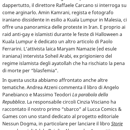
dappertutto, il direttore Raffaele Carcano si interroga su
come arginarlo. Amin Kamrani, regista e fotografo
iraniano dissidente in esilio a Kuala Lumpur in Malesia, ci
offre una panoramica delle proteste in Iran. E proprio ai
raid anti-gay e islamisti durante le feste di Halloween a
Kuala Lumpur è dedicato un altro articolo di Paolo
Ferrarini. L’attivista laica Maryam Namazie (ed esule
iraniana) intervista Soheil Arabi, ex prigioniero del
regime islamista degli ayatollah che ha rischiato la pena
di morte per “blasfemia”.
In questa uscita abbiamo affrontato anche altre
tematiche. Andrea Atzeni commenta il libro di Angelo
Panebianco e Massimo Teodori
La parabola della
Repubblica
. La responsabile circoli Cinzia Visciano ha
raccontato il nostro primo “sbarco” al Lucca Comics &
Games con uno stand dedicato al progetto editoriale
Nessun Dogma, in particolare per lanciare il libro
Storie