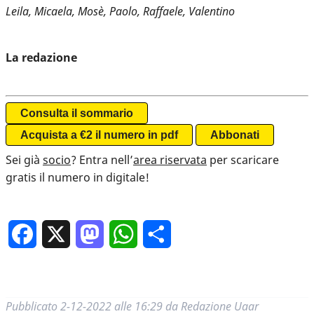
Leila, Micaela, Mosè, Paolo, Raffaele, Valentino
La redazione
Consulta il sommario
Acquista a €2 il numero in pdf
Abbonati
Sei già
socio
? Entra nell’
area riservata
per scaricare
gratis il numero in digitale!
Facebook
X
Mastodon
WhatsApp
Condividi
Pubblicato
2-12-2022 alle 16:29
da
Redazione Uaar