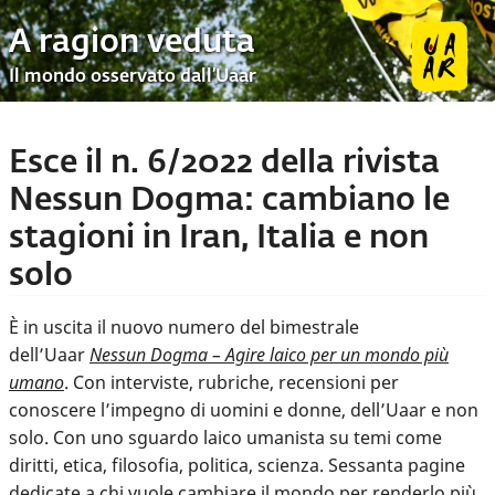
A ragion veduta
Il mondo osservato dall’Uaar
Esce il n. 6/2022 della rivista
Nessun Dogma: cambiano le
stagioni in Iran, Italia e non
solo
È in uscita il nuovo numero del bimestrale
dell’Uaar
Nessun Dogma – Agire laico per un mondo più
umano
. Con interviste, rubriche, recensioni per
conoscere l’impegno di uomini e donne, dell’Uaar e non
solo. Con uno sguardo laico umanista su temi come
diritti, etica, filosofia, politica, scienza. Sessanta pagine
dedicate a chi vuole cambiare il mondo per renderlo più