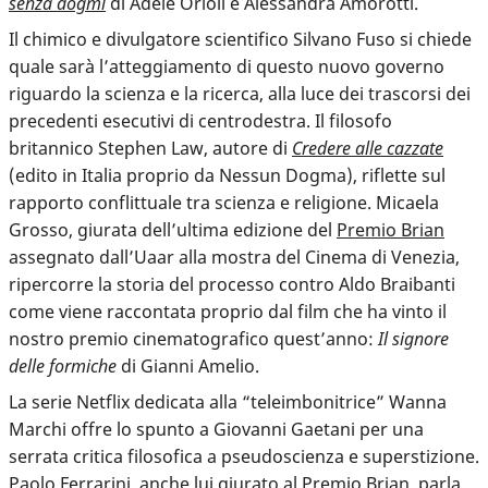
senza dogmi
di Adele Orioli e Alessandra Amorotti.
Il chimico e divulgatore scientifico Silvano Fuso si chiede
quale sarà l’atteggiamento di questo nuovo governo
riguardo la scienza e la ricerca, alla luce dei trascorsi dei
precedenti esecutivi di centrodestra. Il filosofo
britannico Stephen Law, autore di
Credere alle cazzate
(edito in Italia proprio da Nessun Dogma), riflette sul
rapporto conflittuale tra scienza e religione. Micaela
Grosso, giurata dell’ultima edizione del
Premio Brian
assegnato dall’Uaar alla mostra del Cinema di Venezia,
ripercorre la storia del processo contro Aldo Braibanti
come viene raccontata proprio dal film che ha vinto il
nostro premio cinematografico quest’anno:
Il signore
delle formiche
di Gianni Amelio.
La serie Netflix dedicata alla “teleimbonitrice” Wanna
Marchi offre lo spunto a Giovanni Gaetani per una
serrata critica filosofica a pseudoscienza e superstizione.
Paolo Ferrarini, anche lui giurato al Premio Brian, parla