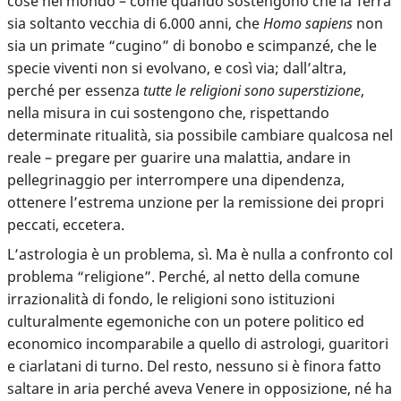
cose nel mondo – come quando sostengono che la Terra
sia soltanto vecchia di 6.000 anni, che
Homo sapiens
non
sia un primate “cugino” di bonobo e scimpanzé, che le
specie viventi non si evolvano, e così via; dall’altra,
perché per essenza
tutte le religioni
sono superstizione
,
nella misura in cui sostengono che, rispettando
determinate ritualità, sia possibile cambiare qualcosa nel
reale – pregare per guarire una malattia, andare in
pellegrinaggio per interrompere una dipendenza,
ottenere l’estrema unzione per la remissione dei propri
peccati, eccetera.
L’astrologia è un problema, sì. Ma è nulla a confronto col
problema “religione”. Perché, al netto della comune
irrazionalità di fondo, le religioni sono istituzioni
culturalmente egemoniche con un potere politico ed
economico incomparabile a quello di astrologi, guaritori
e ciarlatani di turno. Del resto, nessuno si è finora fatto
saltare in aria perché aveva Venere in opposizione, né ha