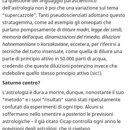
La questione del linguaggio parascientifico
dell’astrologia non è poi che una variazione sul tema
“supercazzole”. Tanti pseudoscienziati adottano questo
stratagemma, come ad esempio gli omeopati che
parlano pomposamente di
tinture madri, legge dei simili,
memoria dell’acqua, dinamizzazioni del rimedio, diluizioni
hahnemanniane
o
korsakoviane
, eccetera, per riferirsi a
tecniche del tutto insensate, come quella di diluire una
parte di principio attivo in 50.000 parti di acqua,
credendo che queste diluizioni potenzino invece che
indebolire quello stesso principio attivo (sic!).
Saturno contro?
L’astrologia è dura a morire, dunque, nonostante il suo
“metodo” e i suoi “risultati” siano stati ripetutamente
confutati da esperimenti di ogni tipo. Alcuni si
soffermano nello smentire a
posteriori
le previsioni
astrologiche – il già citato Cicap controlla ogni anno le
previsioni degli astrologi, che si rivelano