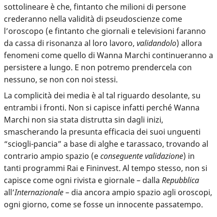
sottolineare è che, fintanto che milioni di persone
crederanno nella validità di pseudoscienze come
l’oroscopo (e fintanto che giornali e televisioni faranno
da cassa di risonanza al loro lavoro,
validandolo
) allora
fenomeni come quello di Wanna Marchi continueranno a
persistere a lungo. E non potremo prendercela con
nessuno, se non con noi stessi.
La complicità dei media è al tal riguardo desolante
, su
entrambi i fronti. Non si capisce infatti perché Wanna
Marchi non sia stata distrutta sin dagli inizi,
smascherando la presunta efficacia dei suoi unguenti
“sciogli-pancia” a base di alghe e tarassaco, trovando al
contrario ampio spazio (e
conseguente validazione
) in
tanti programmi Rai e Fininvest. Al tempo stesso, non si
capisce come ogni rivista e giornale – dalla
Repubblica
all’
Internazionale
– dia ancora ampio spazio agli oroscopi,
ogni giorno, come se fosse un innocente passatempo.