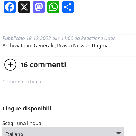
Facebook
X
Mastodon
WhatsApp
Condividi
Pubblicato
18-12-2022 alle 11:00
da
Redazione Uaar
Archiviato in:
Generale
,
Rivista Nessun Dogma
16
commenti
Commenti chiusi.
Lingue disponibili
Scegli una lingua