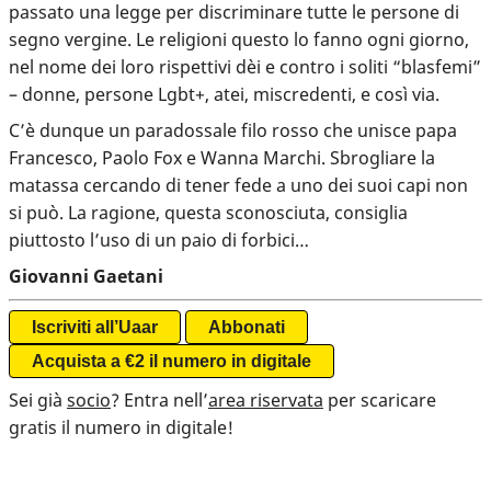
passato una legge per discriminare tutte le persone di
segno vergine. Le religioni questo lo fanno ogni giorno,
nel nome dei loro rispettivi dèi e contro i soliti “blasfemi”
– donne, persone Lgbt+, atei, miscredenti, e così via.
C’è dunque un paradossale filo rosso che unisce papa
Francesco, Paolo Fox e Wanna Marchi. Sbrogliare la
matassa cercando di tener fede a uno dei suoi capi non
si può. La ragione, questa sconosciuta, consiglia
piuttosto l’uso di un paio di forbici…
Giovanni Gaetani
Iscriviti all’Uaar
Abbonati
Acquista a €2 il numero in digitale
Sei già
socio
? Entra nell’
area riservata
per scaricare
gratis il numero in digitale!