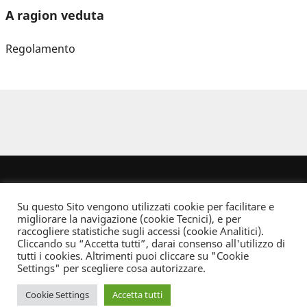
A ragion veduta
Regolamento
Su questo Sito vengono utilizzati cookie per facilitare e
migliorare la navigazione (cookie Tecnici), e per
raccogliere statistiche sugli accessi (cookie Analitici).
Cliccando su “Accetta tutti”, darai consenso all'utilizzo di
Dove non indicato altrimenti quest’opera è distribuita con Licenza
tutti i cookies. Altrimenti puoi cliccare su "Cookie
Creative Commons Attribuzione - Non commerciale - Non opere derivate 2.5 Italia
Settings" per scegliere cosa autorizzare.
Informativa sulla privacy
Cookie Settings
Accetta tutti