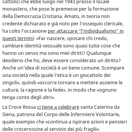
cattolici che ebbe luogo nel 1943 presso il locale
monastero, che pose le premesse per la formazione
della Democrazia Cristiana. Amato, in teoria non
credente dichiarato e già noto per l’ossequio clericale,
ha colto l’occasione
per attaccare “l’individualismo” in
questi termini
: «Far nascere, sposare chi credo,
cambiare identità sessuale sono quasi tutte cose che
hanno un senso ma sono miei diritti? Qualunque
desiderio che ho, deve essere considerato un diritto?
Anche un’idea di società è un bene comune. Scompare
una società nella quale l’etica è un giocattolo dei
singoli», quindi «occorre tornare a mettere assieme le
culture, la ragione e la fede», in modo che «ognuno
tenga conto degli altri».
La Croce Rossa
ci tiene a celebrare
santa Caterina da
Siena, patrona del Corpo delle Infermiere Volontarie,
quale esempio che «continua a ispirare azioni e pensieri
delle crocerossine al servizio dei più fragili».