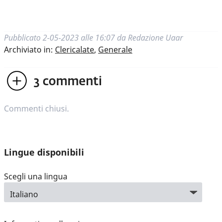
Pubblicato
2-05-2023 alle 16:07
da
Redazione Uaar
Archiviato in:
Clericalate
,
Generale
3
commenti
Commenti chiusi.
Lingue disponibili
Scegli una lingua