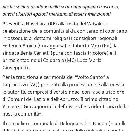
Anche se non ricadono nella settimana appena trascorsa,
questi ulteriori episodi meritano di essere menzionati.
Presenti a Novellara
(RE) alla festa del Vaisakhi,
celebrazione della comunità sikh, con tanto di copricapo
in ossequio ai dettami religiosi i consiglieri regionali
Federico Amico (Coraggiosa) e Roberta Mori (Pd), la
sindaca Ilenia Carletti (pure con fascia tricolore) e il
primo cittadino di Caldarola (MC) Luca Maria
Giuseppetti.
Per la tradizionale cerimonia del “Volto Santo” a
Tagliacozzo (AQ) p
resenti alla processione e alla messa
le autorità
, compresi diversi sindaci con fascia tricolore
di Comuni del Lazio e dell’Abruzzo. Il primo cittadino
Vincenzo Giovagnorio la definisce «festa identitaria della
nostra comunità».
Il consigliere comunale di Bologna Fabio Brinati (Fratelli
d’Italia) è
intervenuto
, nel corso delle polemiche per la