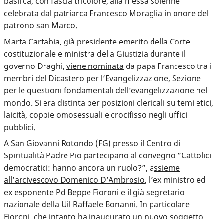
basilica, con fascia tricolore, alla messa solenne
celebrata dal patriarca Francesco Moraglia in onore del
patrono san Marco.
Marta Cartabia, già presidente emerito della Corte
costituzionale e ministra della Giustizia durante il
governo Draghi,
viene nominata
da papa Francesco tra i
membri del Dicastero per l’Evangelizzazione, Sezione
per le questioni fondamentali dell’evangelizzazione nel
mondo. Si era distinta per posizioni clericali su temi etici,
laicità, coppie omosessuali e crocifisso negli uffici
pubblici.
A San Giovanni Rotondo (FG) presso il Centro di
Spiritualità Padre Pio partecipano al convegno “Cattolici
democratici: hanno ancora un ruolo?”, a
ssieme
all’arcivescovo Domenico D’Ambrosio
, l’ex ministro ed
ex esponente Pd Beppe Fioroni e il già segretario
nazionale della Uil Raffaele Bonanni. In particolare
Fioroni, che intanto ha inaugurato un nuovo soggetto