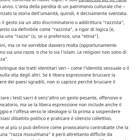
 anno. L’onta della perdita di un patrimonio culturale che –
enzato la storia dell’umanità, quindi, è decisamente sventata.
il gesto sia un atto discriminatorio o addirittura “razzista”,
sto sia definibile come “razzista”, a rigor di logica (e,
ia una “razza” (o, se si preferisce, una “etnia”).
fini, ma ce ne vorrebbe davvero molta (opportunamente
rano sia una
razza,
o che lo sia l’islam
.
Le religioni non sono di
za”.
stingue dai tratti identitari veri – come l’identità sessuale o il
ulla vita degli altri. Se è libera espressione bruciare la
ere dei paesi sgraditi, non si capisce perché bruciare il
iare i testi sacri è senz’altro un gesto pesante
, offensivo e
ocatorio, ma se la libera espressione non include anche il
ggio e l’offesa verso le ideologie si fa prima a sospendere
siasi dibattito politico e praticare il silenzio collettivo.
he al più si può definire come provocatorio controbatte che la
 una “razza musulmana” è però altrettanto difficile da