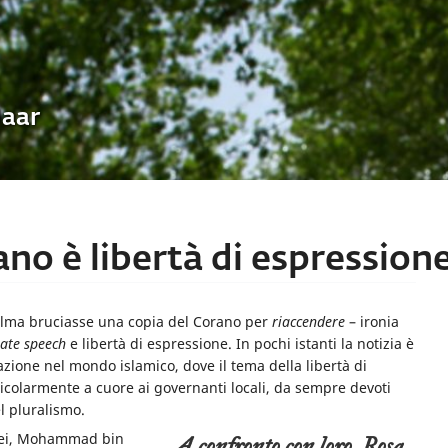
Uaar
rano è libertà di espression
colma bruciasse una copia del Corano per
riaccendere
– ironia
ate speech
e libertà di espressione. In pochi istanti la notizia è
azione nel mondo islamico, dove il tema della libertà di
rticolarmente a cuore ai governanti locali, da sempre devoti
l pluralismo.
enei, Mohammad bin
a confronto con loro, Rosa