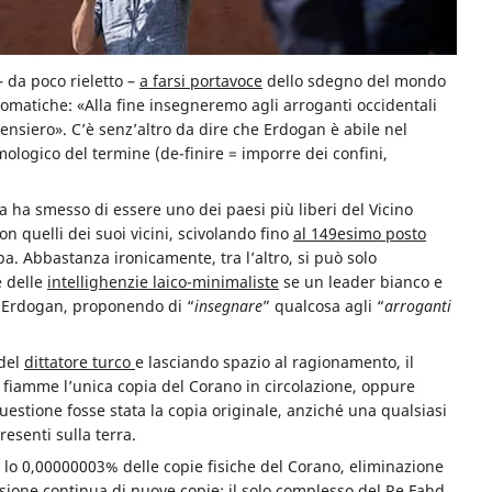
 – da poco rieletto –
a farsi portavoce
dello sdegno del mondo
lomatiche: «Alla fine insegneremo agli arroganti occidentali
ensiero». C’è senz’altro da dire che Erdogan è abile nel
imologico del termine (de-finire = imporre dei confini,
 ha smesso di essere uno dei paesi più liberi del Vicino
con quelli dei suoi vicini, scivolando fino
al 149esimo posto
mpa. Abbastanza ironicamente, tra l’altro, si può solo
e delle
intellighenzie laico-minimaliste
se un leader bianco e
i Erdogan, proponendo di “
insegnare
” qualcosa agli “
arroganti
 del
dittatore turco
e lasciando spazio al ragionamento, il
e fiamme l’unica copia del Corano in circolazione, oppure
uestione fosse stata la copia originale, anziché una qualsiasi
resenti sulla terra.
o lo 0,00000003% delle copie fisiche del Corano, eliminazione
ssione continua di nuove copie: il solo
complesso del Re Fahd