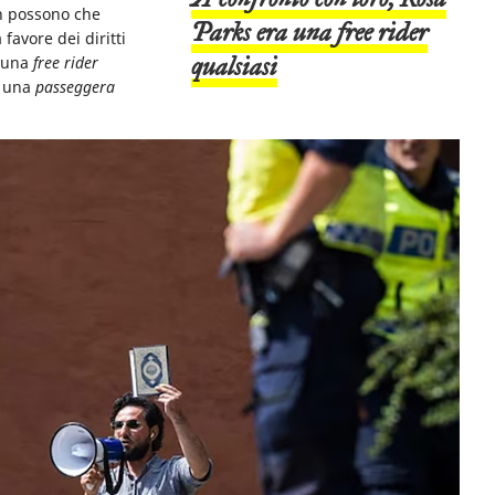
n possono che
Parks era una
free rider
favore dei diritti
qualsiasi
a una
free rider
– una
passeggera