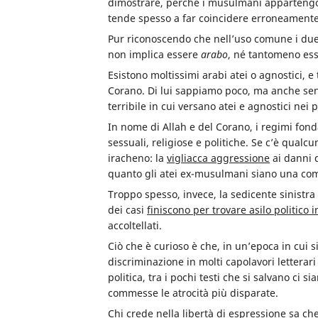
dimostrare, perché i musulmani appartengono
tende spesso a far coincidere erroneament
Pur riconoscendo che nell’uso comune i du
non implica essere
arabo
, né tantomeno es
Esistono moltissimi arabi atei o agnostici, e 
Corano. Di lui sappiamo poco, ma anche sen
terribile in cui versano atei e agnostici nei 
In nome di Allah e del Corano, i regimi fo
sessuali, religiose e politiche. Se c’è qualc
iracheno: la
vigliacca aggressione
ai danni 
quanto gli atei ex-musulmani siano una co
Troppo spesso, invece, la sedicente sinistra “
dei casi
finiscono per trovare asilo politico i
accoltellati.
Ciò che è curioso è che, in un’epoca in cui s
discriminazione in molti capolavori letterar
politica, tra i pochi testi che si salvano ci 
commesse le atrocità più disparate.
Chi crede nella libertà di espressione sa che