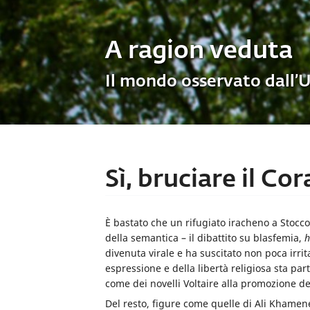
A ragion veduta
Il mondo osservato dall’
Sì, bruciare il Co
È bastato che un rifugiato iracheno a Stoc
della semantica – il dibattito su blasfemia,
h
divenuta virale e ha suscitato non poca irrit
espressione e della libertà religiosa sta pa
come dei novelli Voltaire alla promozione de
Del resto, figure come quelle di Ali Kham