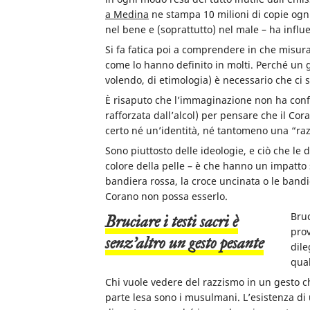
a Medina
ne stampa 10 milioni di copie ogni
nel bene e (soprattutto) nel male – ha influ
Si fa fatica poi a comprendere in che misura 
come lo hanno definito in molti. Perché un ge
volendo, di etimologia) è necessario che ci s
È risaputo che l’immaginazione non ha con
rafforzata dall’alcol) per pensare che il Co
certo né un’identità, né tantomeno una “raz
Sono piuttosto delle ideologie, e ciò che le di
colore della pelle – è che hanno un impatto s
bandiera rossa, la croce uncinata o le bandi
Corano non possa esserlo.
Bruc
Bruciare i testi sacri è
prov
senz’altro un gesto pesante
dile
qual
Chi vuole vedere del razzismo in un gesto c
parte lesa sono i musulmani. L’esistenza di