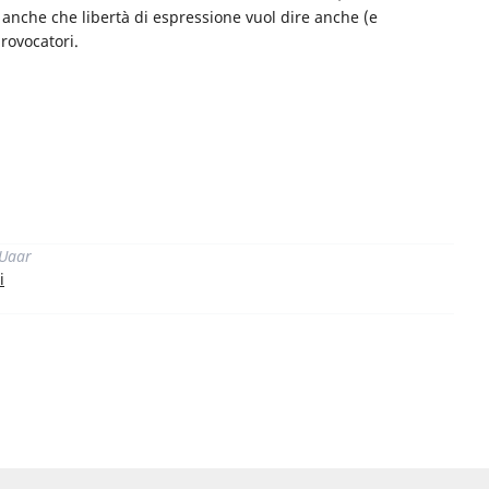
a anche che libertà di espressione vuol dire anche (e
provocatori.
di
 Uaar
i