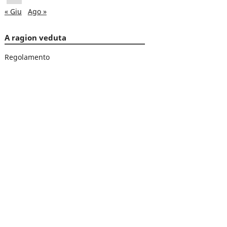
« Giu
Ago »
A ragion veduta
Regolamento