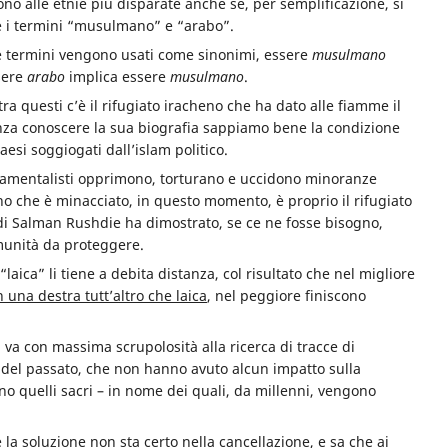
 alle etnie più disparate anche se, per semplificazione, si
e i termini “musulmano” e “arabo”.
e termini vengono usati come sinonimi, essere
musulmano
sere
arabo
implica essere
musulmano
.
tra questi c’è il rifugiato iracheno che ha dato alle fiamme il
za conoscere la sua biografia sappiamo bene la condizione
paesi soggiogati dall’islam politico.
ndamentalisti opprimono, torturano e uccidono minoranze
uno che è minacciato, in questo momento, è proprio il rifugiato
di Salman Rushdie ha dimostrato, se ce ne fosse bisogno,
munità da proteggere.
laica” li tiene a debita distanza, col risultato che nel migliore
n una destra tutt’altro che laica
, nel peggiore finiscono
i va con massima scrupolosità alla ricerca di tracce di
i del passato, che non hanno avuto alcun impatto sulla
siano quelli sacri – in nome dei quali, da millenni, vengono
 la soluzione non sta certo nella cancellazione, e sa che ai