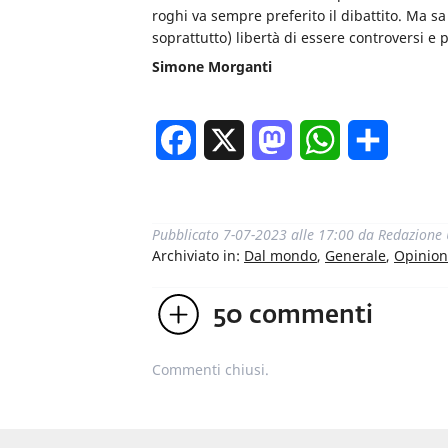
roghi va sempre preferito il dibattito. Ma s
soprattutto) libertà di essere controversi e 
Simone Morganti
Facebook
X
Mastodon
WhatsApp
Condivi
Pubblicato
7-07-2023 alle 17:00
da
Redazione
Archiviato in:
Dal mondo
,
Generale
,
Opinion
50
commenti
Commenti chiusi.