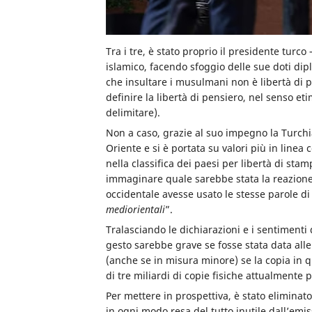
Tra i tre, è stato proprio il presidente turco
islamico, facendo sfoggio delle sue doti dip
che insultare i musulmani non è libertà di p
definire la libertà di pensiero, nel senso et
delimitare).
Non a caso, grazie al suo impegno la Turchia
Oriente e si è portata su valori più in linea 
nella classifica dei paesi per libertà di sta
immaginare quale sarebbe stata la reazion
occidentale avesse usato le stesse parole d
mediorientali
”.
Tralasciando le dichiarazioni e i sentimenti
gesto sarebbe grave se fosse stata data all
(anche se in misura minore) se la copia in q
di tre miliardi di copie fisiche attualmente p
Per mettere in prospettiva, è stato eliminat
in ogni modo resa del tutto inutile dall’emi