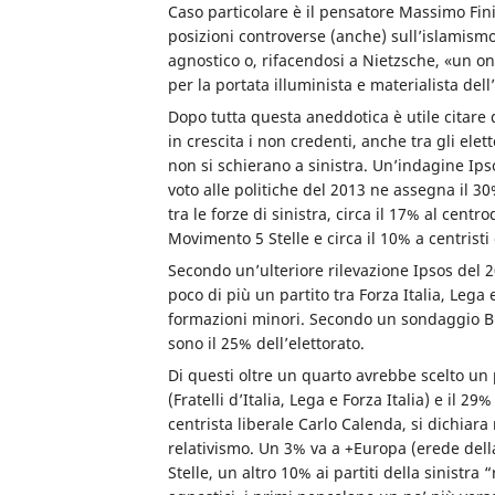
Caso particolare è il pensatore Massimo Fini
posizioni controverse (anche) sull’islamismo 
agnostico o, rifacendosi a Nietzsche, «un o
per la portata illuminista e materialista del
Dopo tutta questa aneddotica è utile citare 
in crescita i non credenti, anche tra gli elett
non si schierano a sinistra. Un’indagine Ipso
voto alle politiche del 2013 ne assegna il 30
tra le forze di sinistra, circa il 17% al centr
Movimento 5 Stelle e circa il 10% a centristi e
Secondo un’ulteriore rilevazione Ipsos del 2
poco di più un partito tra Forza Italia, Lega e F
formazioni minori. Secondo un sondaggio BiD
sono il 25% dell’elettorato.
Di questi oltre un quarto avrebbe scelto un
(Fratelli d’Italia, Lega e Forza Italia) e il 2
centrista liberale Carlo Calenda, si dichiara
relativismo. Un 3% va a +Europa (erede della
Stelle, un altro 10% ai partiti della sinistr