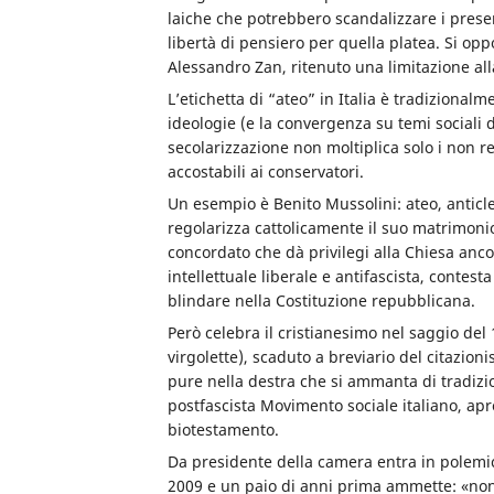
laiche che potrebbero scandalizzare i presen
libertà di pensiero per quella platea. Si op
Alessandro Zan, ritenuto una limitazione alla
L’etichetta di “ateo” in Italia è tradizionalm
ideologie (e la convergenza su temi sociali d
secolarizzazione non moltiplica solo i non re
accostabili ai conservatori.
Un esempio è Benito Mussolini: ateo, anticle
regolarizza cattolicamente il suo matrimoni
concordato che dà privilegi alla Chiesa anc
intellettuale liberale e antifascista, contest
blindare nella Costituzione repubblicana.
Però celebra il cristianesimo nel saggio del
virgolette), scaduto a breviario del citazio
pure nella destra che si ammanta di tradizio
postfascista Movimento sociale italiano, apre
biotestamento.
Da presidente della camera entra in polemica
2009 e un paio di anni prima ammette: «non h