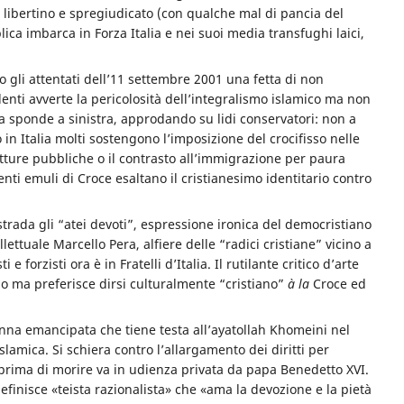
e libertino e spregiudicato (con qualche mal di pancia del
ica imbarca in Forza Italia e nei suoi media transfughi laici,
 gli attentati dell’11 settembre 2001 una fetta di non
enti avverte la pericolosità dell’integralismo islamico ma non
a sponde a sinistra, approdando su lidi conservatori:
non a
 in Italia molti sostengono l’imposizione del crocifisso
nelle
tture pubbliche o il contrasto all’immigrazione per paura
enti emuli di Croce esaltano il cristianesimo identitario contro
trada gli “atei devoti”, espressione ironica del democristiano
lettuale Marcello Pera, alfiere delle “radici cristiane” vicino a
e forzisti ora è in Fratelli d’Italia. Il rutilante critico d’arte
io ma preferisce dirsi culturalmente “cristiano”
à la
Croce ed
donna emancipata che tiene testa all’ayatollah Khomeini nel
lamica. Si schiera contro l’allargamento dei diritti per
 prima di morire va in udienza privata da papa Benedetto XVI.
definisce «teista razionalista» che «ama la devozione e la pietà