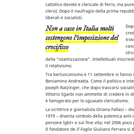
cattolico devoto e clericale di ferro, ma pur
clero). Dopo il naufragio della prima repubbl
liberali e socialisti.
Dopo
non a caso in Italia molti
cred
sostengono l’imposizione del
trov
crocifisso
caso
stru
della “islamizzazione”. Intellettuali miscred
il relativismo.
Tra berlusconismo e 11 settembre si fanno s
Beniamino Andreatta. Come il politico e intel
Joseph Ratzinger, che dopo trascorsi socialisti 
Vittorio Sgarbi non ammette di credere in d
è famigerato per lo sguaiato clericalismo.
La scrittrice e giornalista Oriana Fallaci – 
1979 – diventa simbolo della polemica anti-is
persone lgbt+ e sul fine vita; nel 2006 poco
Il fondatore de
Il Foglio
Giuliano Ferrara si 