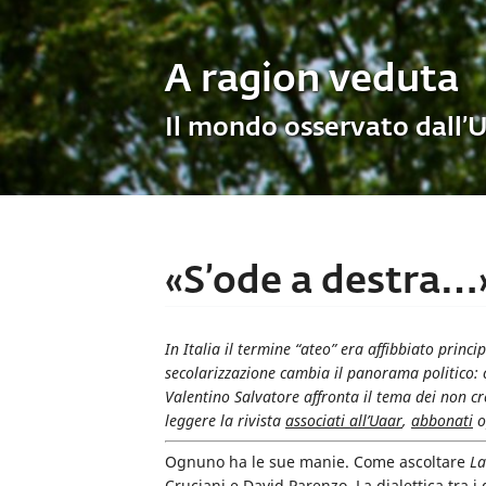
A ragion veduta
Il mondo osservato dall’
«S’ode a destra…»: 
In Italia il termine “ateo” era affibbiato princi
secolarizzazione cambia il panorama politico: c
Valentino Salvatore affronta il tema dei non c
leggere la rivista
associati all’Uaar
,
abbonati
o
Ognuno ha le sue manie. Come ascoltare
La
Cruciani e David Parenzo. La dialettica tra i d