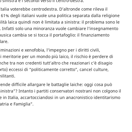
 sinistra e i secondi verso il centro-destra.
talia voterebbe centrodestra. D’altronde come rileva il
61% degli italiani vuole una politica separata dalla religione
lità laica quindi non è limitata a sinistra: il problema sono le
e. Infatti solo una minoranza vuole cambiare l’insegnamento
musica cambia se si tocca il portafoglio: il finanziamento
lare.
minazioni e xenofobia, l’impegno per i diritti civili,
ni meritorie per un mondo più laico, il rischio è perdere di
Anche tra non credenti tutt’altro che reazionari c’è disagio
orto) eccessi di “politicamente corretto”, cancel culture,
litanti.
ende difficile allargare le battaglie laiche: oggi cosa può
nistra”? Intanto i partiti conservatori nostrani non colgono il
e in Italia, accartocciandosi in un anacronistico identitarismo
atria e Famiglia”.