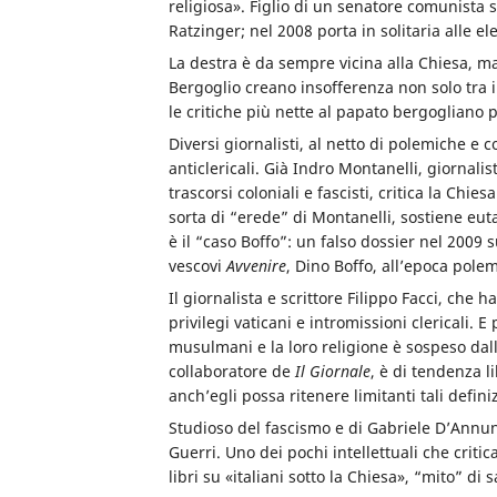
religiosa». Figlio di un senatore comunista s
Ratzinger; nel 2008 porta in solitaria alle el
La destra è da sempre vicina alla Chiesa, ma
Bergoglio creano insofferenza non solo tra i
le critiche più nette al papato bergogliano 
Diversi giornalisti, al netto di polemiche e
anticlericali. Già Indro Montanelli, giornali
trascorsi coloniali e fascisti, critica la Chies
sorta di “erede” di Montanelli, sostiene eutan
è il “caso Boffo”: un falso dossier nel 2009 
vescovi
Avvenire
, Dino Boffo, all’epoca pole
Il giornalista e scrittore Filippo Facci, che h
privilegi vaticani e intromissioni clericali. E
musulmani e la loro religione è sospeso dall
collaboratore de
Il Giornale
, è di tendenza l
anch’egli possa ritenere limitanti tali definiz
Studioso del fascismo e di Gabriele D’Annun
Guerri. Uno dei pochi intellettuali che critic
libri su «italiani sotto la Chiesa», “mito” di