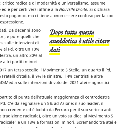
: critico radicale di modernità e universalismo, assume
ed è per certi versi affine alla
Nouvelle Droite
. Si dichiara
nesto pagano», ma ci tiene a «non essere confuso per laico»
l’espressione.
dati
. Da decenni sono
Dopo tutta questa
ori, e pure quelli che
aneddotica è utile citare
s sulle intenzioni di
dati
% al Pd, oltre un 10%
odestra, un altro 30% al
 altri partiti minori.
017 un terzo sceglie il Movimento 5 Stelle, un quarto il Pd,
ratelli d’Italia, il 9% le sinistre, il 4% centristi e altre
iMedia sulle intenzioni di voto del 2021 atei e agnostici
 partito di punta dell’attuale maggioranza di centrodestra
9% Pd. C’è da segnalare un 5% ad Azione: il suo leader, il
 non credente ed è lodato da Ferrara per il suo serioso anti-
 tradizione radicale), oltre un voto su dieci al Movimento 5
a “radicale” e un 13% a formazioni minori. Scremando tra atei e