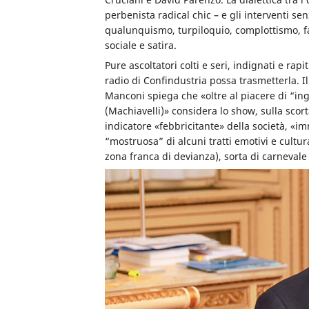
perbenista radical chic – e gli interventi sen
qualunquismo, turpiloquio, complottismo, fa
sociale e satira.
Pure ascoltatori colti e seri, indignati e rapi
radio di Confindustria possa trasmetterla. Il
Manconi spiega che «oltre al piacere di “ing
(Machiavelli)» considera lo show, sulla sco
indicatore «febbricitante» della società, «i
“mostruosa” di alcuni tratti emotivi e cultur
zona franca di devianza)
, sorta di carneval