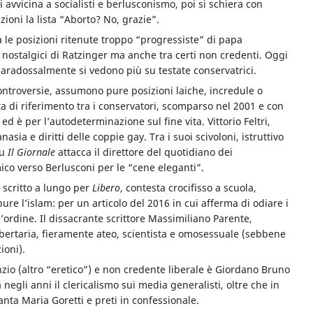
i avvicina a socialisti e berlusconismo, poi si schiera con
ezioni la lista “Aborto? No, grazie”.
 le posizioni ritenute troppo “progressiste” di papa
 nostalgici di Ratzinger ma anche tra certi non credenti. Oggi
paradossalmente si vedono più su testate conservatrici.
 controversie, assumono pure posizioni laiche, incredule o
sta di riferimento tra i conservatori, scomparso nel 2001 e con
a ed è per l’autodeterminazione sul fine vita. Vittorio Feltri,
asia e diritti delle coppie gay. Tra i suoi scivoloni, istruttivo
su
Il Giornale
attacca il direttore del quotidiano dei
mico verso Berlusconi per le “cene eleganti”.
a scritto a lungo per
Libero
, contesta crocifisso a scuola,
 pure l’islam: per un articolo del 2016 in cui afferma di odiare i
’ordine. Il dissacrante scrittore Massimiliano Parente,
ibertaria, fieramente ateo, scientista e omosessuale (sebbene
ioni).
zio (altro “eretico”) e non credente liberale è Giordano Bruno
a negli anni il clericalismo sui media generalisti, oltre che in
 santa Maria Goretti e preti in confessionale.