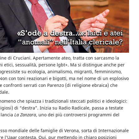
ine di Cruciani. Apertamente ateo, tratta con sarcasmo la
mi etici, sessualità, persone lgbt+. Ma si distingue anche per
progressiste su ecologia, animalismo, migranti, femminismo,
Non con toni reazionari e bigotti, ma nel nome di un esplosivo
 e confronti serrati con Parenzo (di religione ebraica) che
dale.
meno che spiazza i tradizionali steccati politici e ideologici:
giosi) di “destra”. Inizia su Radio Radicale, passa a testate
 lancia
La Zanzara
, uno dei più controversi programmi del
esso mondiale delle famiglie di Verona, sorta di Internazionale
pure l’Uaar contesta. Qui, pur mettendo in chiaro posizioni