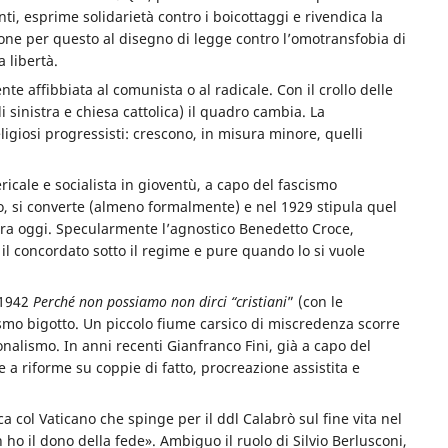
ti, esprime solidarietà contro i boicottaggi e rivendica la
pone per questo al disegno di legge contro l’omotransfobia di
 libertà.
ente affibbiata al comunista o al radicale. Con il crollo delle
i sinistra e chiesa cattolica) il quadro cambia. La
ligiosi progressisti: crescono, in misura minore, quelli
ricale e socialista in gioventù, a capo del fascismo
o, si converte (almeno formalmente) e nel 1929 stipula quel
ora oggi. Specularmente l’agnostico Benedetto Croce,
a il concordato sotto il regime e pure quando lo si vuole
 1942
Perché non possiamo non dirci “cristiani
” (con le
nismo bigotto. Un piccolo fiume carsico di miscredenza scorre
nalismo. In anni recenti Gianfranco Fini, già a capo del
 a riforme su coppie di fatto, procreazione assistita e
 col Vaticano che spinge per il ddl Calabrò sul fine vita nel
o il dono della fede». Ambiguo il ruolo di Silvio Berlusconi,