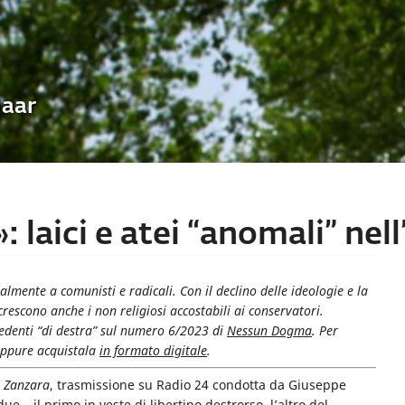
Uaar
laici e atei “anomali” nell’
palmente a comunisti e radicali. Con il declino delle ideologie e la
rescono anche i non religiosi accostabili ai conservatori.
redenti “di destra” sul numero 6/2023 di
Nessun Dogma
. Per
ppure acquistala
in formato digitale
.
 Zanzara
, trasmissione su Radio 24 condotta da Giuseppe
ue – il primo in veste di libertino destrorso, l’altro del