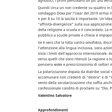
agnostici, i primi pencolano un po’ più verso
Quindi circa un non credente su quattro in I
sondaggio Doxa per l’Uaar del 2019 ormai il 
e per 8 su 10 la laicità è importante. Un’idea
“affinità-divergenze” sulla sua applicazion
della religione a scuola o il concordato. La 
pubblico a scuole private e chiese è impopo
Se è vero che la lotta contro omofobia, discri
l’attenzione alla lingua inclusiva, sono azio
vista i limiti dell’approccio intersezionale. 
verso quelli che sono ritenuti (a ragione o t
pensiero woke e prescrizionismo di settori mi
La polarizzazione dopata da diatribe social r
accomunare non credenti di “destra” e di “si
vento della secolarizzazione che soffia anch
confessionale condito di proclami su “Dio, P
Valentino Salvatore
Approfondimenti