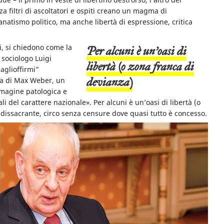
za filtri di ascoltatori e ospiti creano un magma di
natismo politico, ma anche libertà di espressione, critica
ti, si chiedono come la
Per alcuni è un’oasi di
 sociologo Luigi
libertà (o zona franca di
aglioffirmi”
devianza)
rta di Max Weber, un
mmagine patologica e
ali del carattere nazionale».
Per alcuni è un’oasi di libertà (o
e dissacrante, circo senza censure dove quasi tutto è concesso.