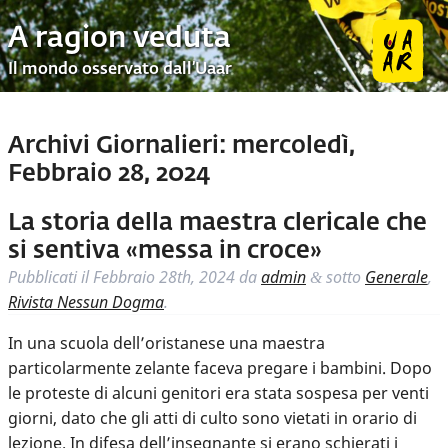
A ragion veduta
Il mondo osservato dall’Uaar
Archivi Giornalieri:
mercoledì,
Febbraio 28, 2024
La storia della maestra clericale che
si sentiva «messa in croce»
Pubblicati il
Febbraio 28th, 2024
da
admin
sotto
Generale
,
&
Rivista Nessun Dogma
.
In una scuola dell’oristanese una maestra
particolarmente zelante faceva pregare i bambini. Dopo
le proteste di alcuni genitori era stata sospesa per venti
giorni, dato che gli atti di culto sono vietati in orario di
lezione. In difesa dell’insegnante si erano schierati i