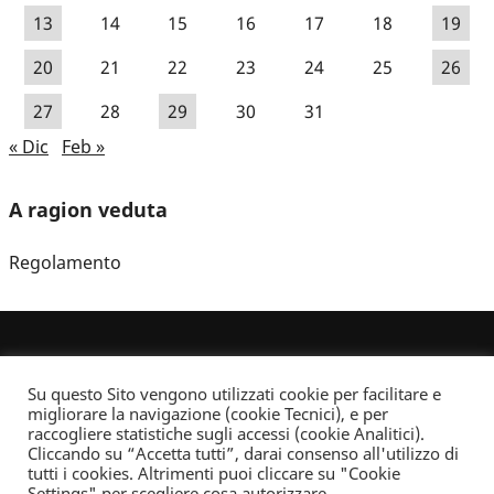
13
14
15
16
17
18
19
20
21
22
23
24
25
26
27
28
29
30
31
« Dic
Feb »
A ragion veduta
Regolamento
Su questo Sito vengono utilizzati cookie per facilitare e
migliorare la navigazione (cookie Tecnici), e per
raccogliere statistiche sugli accessi (cookie Analitici).
Cliccando su “Accetta tutti”, darai consenso all'utilizzo di
Dove non indicato altrimenti quest’opera è distribuita con Licenza
tutti i cookies. Altrimenti puoi cliccare su "Cookie
Creative Commons Attribuzione - Non commerciale - Non opere derivate 2.5 Italia
Settings" per scegliere cosa autorizzare.