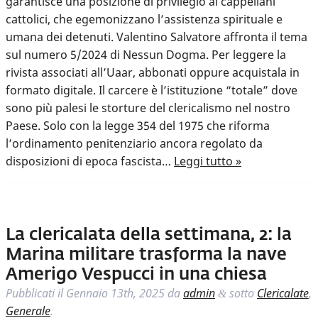
garantisce una posizione di privilegio ai cappellani
cattolici, che egemonizzano l’assistenza spirituale e
umana dei detenuti. Valentino Salvatore affronta il tema
sul numero 5/2024 di Nessun Dogma. Per leggere la
rivista associati all’Uaar, abbonati oppure acquistala in
formato digitale. Il carcere è l’istituzione “totale” dove
sono più palesi le storture del clericalismo nel nostro
Paese. Solo con la legge 354 del 1975 che riforma
l’ordinamento penitenziario ancora regolato da
disposizioni di epoca fascista…
Leggi tutto »
La clericalata della settimana, 2: la
Marina militare trasforma la nave
Amerigo Vespucci in una chiesa
Pubblicati il
Gennaio 13th, 2025
da
admin
sotto
Clericalate
,
&
Generale
.