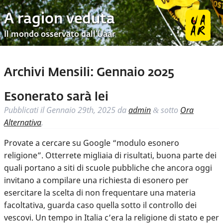
A ragion veduta
Il mondo osservato dall’Uaar
Archivi Mensili:
Gennaio 2025
Esonerato sarà lei
Pubblicati il
Gennaio 29th, 2025
da
admin
sotto
Ora
&
Alternativa
.
Provate a cercare su Google “modulo esonero
religione”. Otterrete migliaia di risultati, buona parte dei
quali portano a siti di scuole pubbliche che ancora oggi
invitano a compilare una richiesta di esonero per
esercitare la scelta di non frequentare una materia
facoltativa, guarda caso quella sotto il controllo dei
vescovi. Un tempo in Italia c’era la religione di stato e per