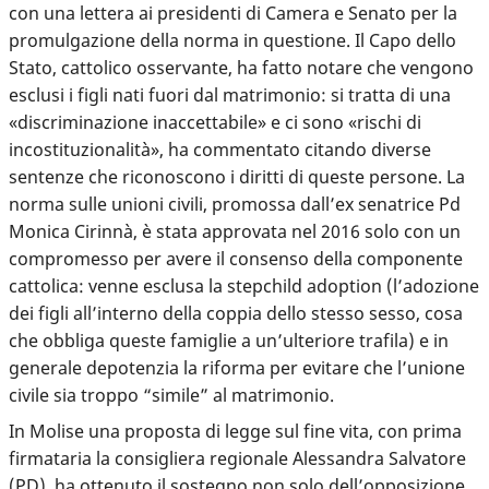
con una lettera ai presidenti di Camera e Senato per la
promulgazione della norma in questione. Il Capo dello
Stato, cattolico osservante, ha fatto notare che vengono
esclusi i figli nati fuori dal matrimonio: si tratta di una
«discriminazione inaccettabile» e ci sono «rischi di
incostituzionalità», ha commentato citando diverse
sentenze che riconoscono i diritti di queste persone. La
norma sulle unioni civili, promossa dall’ex senatrice Pd
Monica Cirinnà, è stata approvata nel 2016 solo con un
compromesso per avere il consenso della componente
cattolica: venne esclusa la stepchild adoption (l’adozione
dei figli all’interno della coppia dello stesso sesso, cosa
che obbliga queste famiglie a un’ulteriore trafila) e in
generale depotenzia la riforma per evitare che l’unione
civile sia troppo “simile” al matrimonio.
In Molise una proposta di legge sul fine vita, con prima
firmataria la consigliera regionale Alessandra Salvatore
(PD),
ha ottenuto il sostegno
non solo dell’opposizione