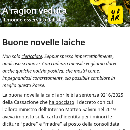
A ragion veduta
Il mondo osservato dall’Uaar
Buone novelle laiche
Non solo
clericalate
. Seppur spesso impercettibilmente,
qualcosa si muove. Con cadenza mensile vogliamo darvi
anche qualche notizia positiva: che mostri come,
impegnandosi concretamente, sia possibile cambiare in
meglio questo Paese.
La buona novella laica di aprile è la sentenza 9216/2025
della Cassazione che
ha bocciato
il decreto con cui
l’allora ministro dell’Interno Matteo Salvini nel 2019
aveva imposto sulla carta d’identità per i minori le
diciture “padre” e “madre” al posto della consolidata