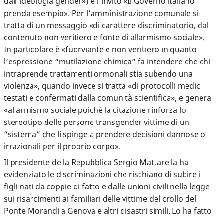
dall’ideologia gender») e l’invito «Il Governo italiano
prenda esempio». Per l’amministrazione comunale si
tratta di un messaggio «di carattere discriminatorio, dal
contenuto non veritiero e fonte di allarmismo sociale».
In particolare è «fuorviante e non veritiero in quanto
l’espressione “mutilazione chimica” fa intendere che chi
intraprende trattamenti ormonali stia subendo una
violenza», quando invece si tratta «di protocolli medici
testati e confermati dalla comunità scientifica», e genera
«allarmismo sociale poiché la citazione rinforza lo
stereotipo delle persone transgender vittime di un
“sistema” che li spinge a prendere decisioni dannose o
irrazionali per il proprio corpo».
Il presidente della Repubblica Sergio Mattarella
ha
evidenziato
le discriminazioni che rischiano di subire i
figli nati da coppie di fatto e dalle unioni civili nella legge
sui risarcimenti ai familiari delle vittime del crollo del
Ponte Morandi a Genova e altri disastri simili. Lo ha fatto