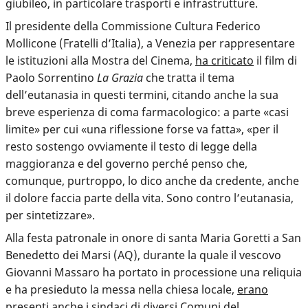
giubileo, in particolare trasporti e infrastrutture.
Il presidente della Commissione Cultura Federico
Mollicone (Fratelli d’Italia), a Venezia per rappresentare
le istituzioni alla Mostra del Cinema,
ha criticato
il film di
Paolo Sorrentino
La Grazia
che tratta il tema
dell’eutanasia in questi termini, citando anche la sua
breve esperienza di coma farmacologico: a parte «casi
limite» per cui «una riflessione forse va fatta», «per il
resto sostengo ovviamente il testo di legge della
maggioranza e del governo perché penso che,
comunque, purtroppo, lo dico anche da credente, anche
il dolore faccia parte della vita. Sono contro l’eutanasia,
per sintetizzare».
Alla festa patronale in onore di santa Maria Goretti a San
Benedetto dei Marsi (AQ), durante la quale il vescovo
Giovanni Massaro ha portato in processione una reliquia
e ha presieduto la messa nella chiesa locale,
erano
presenti
anche i sindaci di diversi Comuni del