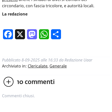
circondario, con fascia tricolore, e autorità locali.
La redazione
Facebook
X
Mastodon
WhatsApp
Condividi
Pubblicato
8-09-2025 alle 16:33
da
Redazione Uaar
Archiviato in:
Clericalate
,
Generale
10
commenti
Commenti chiusi.