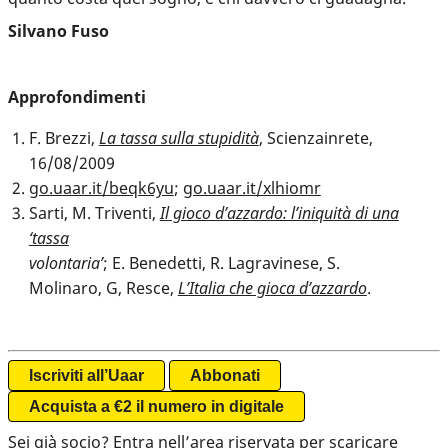
Silvano Fuso
Approfondimenti
F. Brezzi,
La tassa sulla stupidità
, Scienzainrete,
16/08/2009
go.uaar.it/beqk6yu
;
go.uaar.it/xlhiomr
Sarti, M. Triventi,
Il gioco d’azzardo: l’iniquità di una
‘tassa
volontaria’
; E. Benedetti, R. Lagravinese, S.
Molinaro, G, Resce,
L’Italia che gioca d’azzardo
.
Iscriviti all’Uaar
Abbonati
Acquista a €2 il numero in digitale
Sei già
socio
? Entra nell’
area riservata
per scaricare