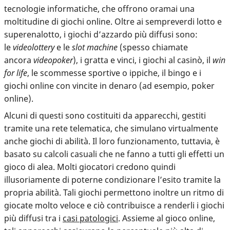
tecnologie informatiche, che offrono oramai una
moltitudine di giochi online. Oltre ai sempreverdi lotto e
superenalotto, i giochi d’azzardo più diffusi sono:
le
videolottery
e le
slot machine
(spesso chiamate
ancora
videopoker
), i gratta e vinci, i giochi al casinò, il
win
for life
, le scommesse sportive o ippiche, il bingo e i
giochi online con vincite in denaro (ad esempio, poker
online).
Alcuni di questi sono costituiti da apparecchi, gestiti
tramite una rete telematica, che simulano virtualmente
anche giochi di abilità. Il loro funzionamento, tuttavia, è
basato su calcoli casuali che ne fanno a tutti gli effetti un
gioco di alea. Molti giocatori
credono quindi
illusoriamente di poterne condizionare l’esito
tramite la
propria abilità. Tali giochi permettono inoltre un ritmo di
giocate molto veloce e ciò contribuisce a renderli i giochi
più diffusi tra i
casi patologici
. Assieme al gioco online,