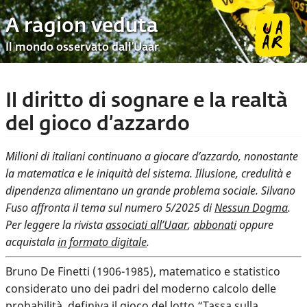
A ragion veduta
Il mondo osservato dall’Uaar
Il diritto di sognare e la realtà
del gioco d’azzardo
Milioni di italiani continuano a giocare d’azzardo, nonostante
la matematica e le iniquità del sistema. Illusione, credulità e
dipendenza alimentano un grande problema sociale. Silvano
Fuso affronta il tema sul numero 5/2025 di
Nessun Dogma
.
Per leggere la rivista
associati all’Uaar
,
abbonati
oppure
acquistala
in formato digitale
.
Bruno De Finetti (1906-1985), matematico e statistico
considerato uno dei padri del moderno calcolo delle
probabilità, definiva il gioco del lotto “Tassa sulla