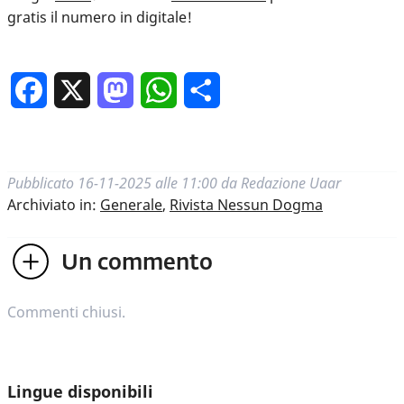
gratis il numero in digitale!
Facebook
X
Mastodon
WhatsApp
Condividi
Pubblicato
16-11-2025 alle 11:00
da
Redazione Uaar
Archiviato in:
Generale
,
Rivista Nessun Dogma
Un
commento
Commenti chiusi.
Lingue disponibili