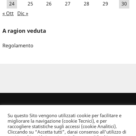
24
25
26
27
28
29
30
« Ott
Dic »
A ragion veduta
Regolamento
Su questo Sito vengono utilizzati cookie per facilitare e
migliorare la navigazione (cookie Tecnici), e per
raccogliere statistiche sugli accessi (cookie Analitici).
Cliccando su “Accetta tutti”, darai consenso all'utilizzo di
Dove non indicato altrimenti quest’opera è distribuita con Licenza