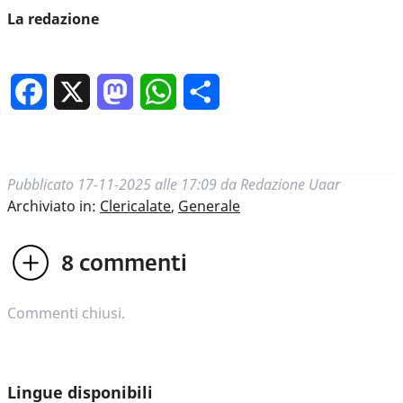
La redazione
Facebook
X
Mastodon
WhatsApp
Condividi
Pubblicato
17-11-2025 alle 17:09
da
Redazione Uaar
Archiviato in:
Clericalate
,
Generale
8
commenti
Commenti chiusi.
Lingue disponibili