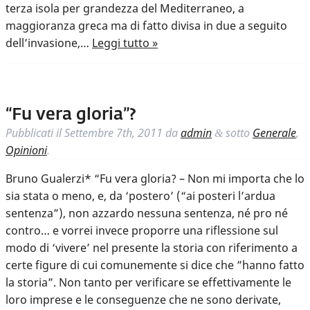
terza isola per grandezza del Mediterraneo, a
maggioranza greca ma di fatto divisa in due a seguito
dell’invasione,…
Leggi tutto »
“Fu vera gloria”?
Pubblicati il
Settembre 7th, 2011
da
admin
sotto
Generale
,
&
Opinioni
.
Bruno Gualerzi* “Fu vera gloria? – Non mi importa che lo
sia stata o meno, e, da ‘postero’ (“ai posteri l’ardua
sentenza”), non azzardo nessuna sentenza, né pro né
contro… e vorrei invece proporre una riflessione sul
modo di ‘vivere’ nel presente la storia con riferimento a
certe figure di cui comunemente si dice che ”hanno fatto
la storia”. Non tanto per verificare se effettivamente le
loro imprese e le conseguenze che ne sono derivate,