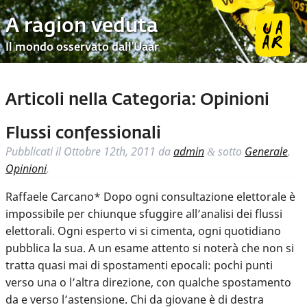
A ragion veduta
Il mondo osservato dall’Uaar
Articoli nella Categoria:
Opinioni
Flussi confessionali
Pubblicati il
Ottobre 12th, 2011
da
admin
sotto
Generale
,
&
Opinioni
.
Raffaele Carcano* Dopo ogni consultazione elettorale è
impossibile per chiunque sfuggire all’analisi dei flussi
elettorali. Ogni esperto vi si cimenta, ogni quotidiano
pubblica la sua. A un esame attento si noterà che non si
tratta quasi mai di spostamenti epocali: pochi punti
verso una o l’altra direzione, con qualche spostamento
da e verso l’astensione. Chi da giovane è di destra