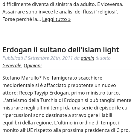
difficilmente diventa di sinistra da adulto. E viceversa.
Assai rare sono invece le analisi dei flussi ‘religiosi’.
Forse perché la…
Leggi tutto »
Erdogan il sultano dell’islam light
Pubblicati il
Settembre 28th, 2011
da
admin
sotto
&
Generale
,
Opinioni
.
Stefano Marullo* Nel famigerato scacchiere
mediorientale si è affacciato prepotente un nuovo
attore: Recep Tayyip Erdogan, primo ministro turco.
L’attivismo della Turchia di Erdogan si può tangibilmente
misurare negli ultimi tempi da una serie di episodi le cui
ripercussioni sono destinate a stravolgere i labili
equilibri della regione. L’ultimo in ordine di tempo, il
monito all’UE rispetto alla prossima presidenza di Cipro,