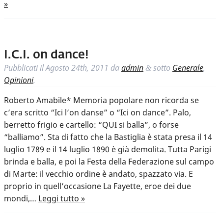
»
I.C.I. on dance!
Pubblicati il
Agosto 24th, 2011
da
admin
sotto
Generale
,
&
Opinioni
.
Roberto Amabile* Memoria popolare non ricorda se
c’era scritto “Ici l’on danse” o “Ici on dance”. Palo,
berretto frigio e cartello: “QUI si balla”, o forse
“balliamo”. Sta di fatto che la Bastiglia è stata presa il 14
luglio 1789 e il 14 luglio 1890 è già demolita. Tutta Parigi
brinda e balla, e poi la Festa della Federazione sul campo
di Marte: il vecchio ordine è andato, spazzato via. E
proprio in quell’occasione La Fayette, eroe dei due
mondi,…
Leggi tutto »