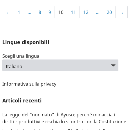
←
1
…
8
9
10
11
12
…
20
→
Lingue disponibili
Scegli una lingua
Informativa sulla privacy
Articoli recenti
La legge del “non nato” di Ayuso: perché minaccia i
diritti riproduttivi e rischia lo scontro con la Costituzione