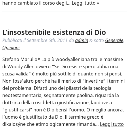
hanno cambiato il corso degli…
Leggi tutto »
L’insostenibile esistenza di Dio
Pubblicati il
Settembre 6th, 2011
da
admin
sotto
Generale
,
&
Opinioni
.
Stefano Marullo* La più woodyalleniana tra le massime
di Woody Allen ovvero “Se Dio esiste spero abbia una
scusa valida” è molto più sottile di quanto non si pensi.
Non foss’altro perché ha il merito di “invertire” i termini
del problema. Difatti uno dei pilastri della teologia
neotestamentaria, segnatamente paolina, riguarda la
dottrina della cosiddetta giustificazione, laddove a
“giustificarsi” non è Dio bensì l’uomo. O meglio ancora,
l’uomo è giustificato da Dio. Il termine greco è
dikaiosýne che etimologicamente rimanda…
Leggi tutto