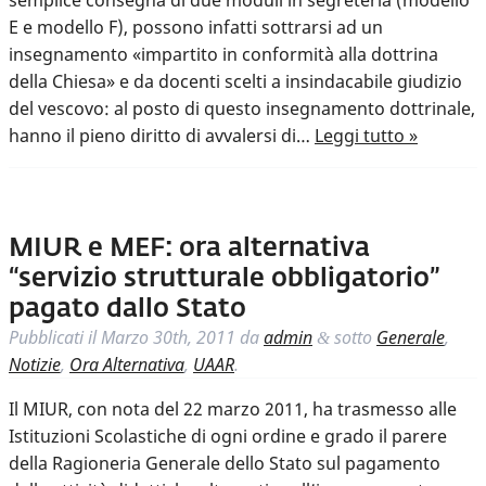
semplice consegna di due moduli in segreteria (modello
E e modello F), possono infatti sottrarsi ad un
insegnamento «impartito in conformità alla dottrina
della Chiesa» e da docenti scelti a insindacabile giudizio
del vescovo: al posto di questo insegnamento dottrinale,
hanno il pieno diritto di avvalersi di…
Leggi tutto »
MIUR e MEF: ora alternativa
“servizio strutturale obbligatorio”
pagato dallo Stato
Pubblicati il
Marzo 30th, 2011
da
admin
sotto
Generale
,
&
Notizie
,
Ora Alternativa
,
UAAR
.
Il MIUR, con nota del 22 marzo 2011, ha trasmesso alle
Istituzioni Scolastiche di ogni ordine e grado il parere
della Ragioneria Generale dello Stato sul pagamento