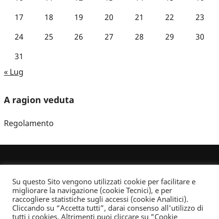
17
18
19
20
21
22
23
24
25
26
27
28
29
30
31
« Lug
A ragion veduta
Regolamento
Su questo Sito vengono utilizzati cookie per facilitare e
migliorare la navigazione (cookie Tecnici), e per
raccogliere statistiche sugli accessi (cookie Analitici).
Cliccando su “Accetta tutti”, darai consenso all'utilizzo di
Dove non indicato altrimenti quest’opera è distribuita con Licenza
tutti i cookies. Altrimenti puoi cliccare su "Cookie
Creative Commons Attribuzione - Non commerciale - Non opere derivate 2.5 Italia