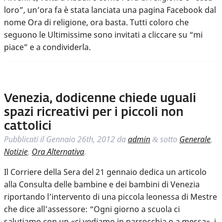
loro”, un’ora fa è stata lanciata una pagina Facebook dal
nome Ora di religione, ora basta. Tutti coloro che
seguono le Ultimissime sono invitati a cliccare su “mi
piace” e a condividerla.
Venezia, dodicenne chiede uguali
spazi ricreativi per i piccoli non
cattolici
Pubblicati il
Gennaio 26th, 2012
da
admin
sotto
Generale
,
&
Notizie
,
Ora Alternativa
.
Il Corriere della Sera del 21 gennaio dedica un articolo
alla Consulta delle bambine e dei bambini di Venezia
riportando l’intervento di una piccola leonessa di Mestre
che dice all’assessore: “Ogni giorno a scuola ci
salutiamo con un «ci vediamo in parrocchia o a messa», i