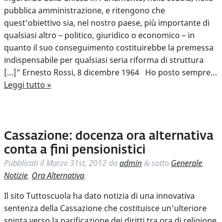
pubblica amministrazione, e ritengono che
quest’obiettivo sia, nel nostro paese, più importante di
qualsiasi altro – politico, giuridico o economico – in
quanto il suo conseguimento costituirebbe la premessa
indispensabile per qualsiasi seria riforma di struttura
[…]” Ernesto Rossi, 8 dicembre 1964 Ho posto sempre…
Leggi tutto »
Cassazione: docenza ora alternativa
conta a fini pensionistici
Pubblicati il
Marzo 31st, 2012
da
admin
sotto
Generale
,
&
Notizie
,
Ora Alternativa
.
Il sito Tuttoscuola ha dato notizia di una innovativa
sentenza della Cassazione che costituisce un’ulteriore
spinta verso la parificazione dei diritti tra ora di religione