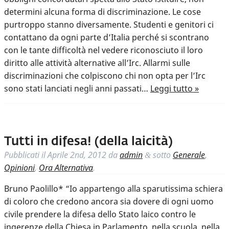
determini alcuna forma di discriminazione. Le cose
purtroppo stanno diversamente. Studenti e genitori ci
contattano da ogni parte d’Italia perché si scontrano
con le tante difficoltà nel vedere riconosciuto il loro
diritto alle attività alternative all’Irc. Allarmi sulle
discriminazioni che colpiscono chi non opta per l’Irc
sono stati lanciati negli anni passati…
Leggi tutto »
Tutti in difesa! (della laicità)
Pubblicati il
Aprile 2nd, 2012
da
admin
sotto
Generale
,
&
Opinioni
,
Ora Alternativa
.
Bruno Paolillo* “Io appartengo alla sparutissima schiera
di coloro che credono ancora sia dovere di ogni uomo
civile prendere la difesa dello Stato laico contro le
ingerenze della Chiesa in Parlamento, nella scuola, nella