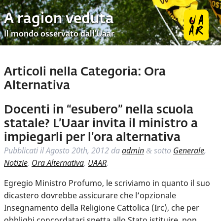
A ragion veduta
Il mondo osservato dall’Uaar
Articoli nella Categoria:
Ora
Alternativa
Docenti in “esubero” nella scuola
statale? L’Uaar invita il ministro a
impiegarli per l’ora alternativa
Pubblicati il
Agosto 20th, 2012
da
admin
sotto
Generale
,
&
Notizie
,
Ora Alternativa
,
UAAR
.
Egregio Ministro Profumo, le scriviamo in quanto il suo
dicastero dovrebbe assicurare che l’opzionale
Insegnamento della Religione Cattolica (Irc), che per
obblighi concordatari spetta allo Stato istituire, non