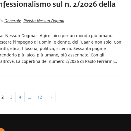
nfessionalismo sul n. 2/2026 della
to
Generale
,
Rivista Nessun Dogma
.
Uaar Nessun Dogma – Agire laico per un mondo più umano.
noscere l’impegno di uomini e donne, dell’Uaar e non solo. Con
ti, etica, filosofia, politica, scienza. Sessanta pagine
renderlo più laico, più umano, più assennato. Con gli
 altrove. La copertina del numero 2/2026 di Paolo Ferrarini…
2
3
4
…
12
→