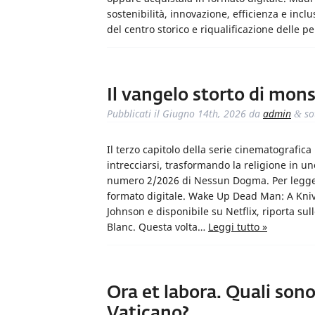
sostenibilità, innovazione, efficienza e inclu
del centro storico e riqualificazione delle pe
Il vangelo storto di mon
Pubblicati il
Giugno 14th, 2026
da
admin
so
&
Il terzo capitolo della serie cinematografi
intrecciarsi, trasformando la religione in u
numero 2/2026 di Nessun Dogma. Per leggere 
formato digitale. Wake Up Dead Man: A Knive
Johnson e disponibile su Netflix, riporta su
Blanc. Questa volta…
Leggi tutto »
Ora et labora. Quali sono 
Vaticano?