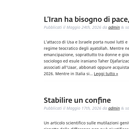
L’Iran ha bisogno di pace, 
Pubblicati il
Maggio 24th, 2026
da
admin
so
&
L’attacco di Usa e Israele porta nuovi lutti 
regime teocratico degli ayatollah. Mentre ne
emancipazione, soprattutto tra donne e giov
sociologo ed esule iraniano Taher Djafariza
associati all’Uaar, abbonati oppure acquista
2026. Mentre in Italia si…
Leggi tutto »
Stabilire un confine
Pubblicati il
Maggio 17th, 2026
da
admin
so
&
Un articolo scientifico sulle mutilazioni genit