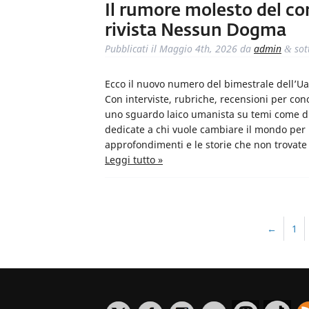
Il rumore molesto del co
rivista Nessun Dogma
Pubblicati il
Maggio 4th, 2026
da
admin
sot
&
Ecco il nuovo numero del bimestrale dell’
Con interviste, rubriche, recensioni per co
uno sguardo laico umanista su temi come dirit
dedicate a chi vuole cambiare il mondo per 
approfondimenti e le storie che non trovate
Leggi tutto »
←
1