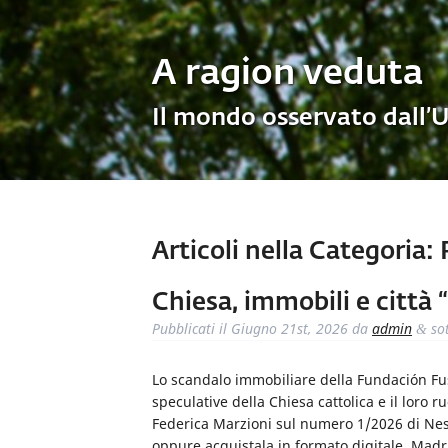
A ragion veduta
Il mondo osservato dall’
Articoli nella Categoria:
R
Chiesa, immobili e città 
Pubblicati il
Giugno 21st, 2026
da
admin
so
&
Lo scandalo immobiliare della Fundación Fusa
speculative della Chiesa cattolica e il loro 
Federica Marzioni sul numero 1/2026 di Ness
oppure acquistala in formato digitale. Mad