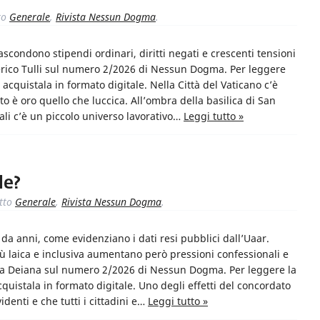
to
Generale
,
Rivista Nessun Dogma
.
nascondono stipendi ordinari, diritti negati e crescenti tensioni
ederico Tulli sul numero 2/2026 di Nessun Dogma. Per leggere
 acquistala in formato digitale. Nella Città del Vaticano c’è
to è oro quello che luccica. All’ombra della basilica di San
pali c’è un piccolo universo lavorativo…
Leggi tutto »
le?
tto
Generale
,
Rivista Nessun Dogma
.
si da anni, come evidenziano i dati resi pubblici dall’Uaar.
iù laica e inclusiva aumentano però pressioni confessionali e
mela Deiana sul numero 2/2026 di Nessun Dogma. Per leggere la
cquistala in formato digitale. Uno degli effetti del concordato
videnti e che tutti i cittadini e…
Leggi tutto »