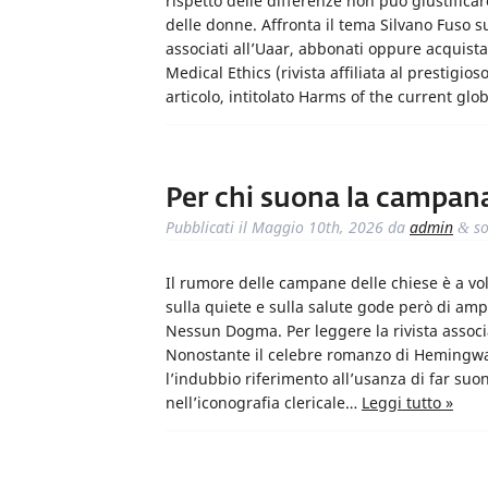
rispetto delle differenze non può giustificar
delle donne. Affronta il tema Silvano Fuso 
associati all’Uaar, abbonati oppure acquistal
Medical Ethics (rivista affiliata al prestigio
articolo, intitolato Harms of the current g
Per chi suona la campan
Pubblicati il
Maggio 10th, 2026
da
admin
so
&
Il rumore delle campane delle chiese è a vo
sulla quiete e sulla salute gode però di amp
Nessun Dogma. Per leggere la rivista associa
Nonostante il celebre romanzo di Hemingway,
l’indubbio riferimento all’usanza di far s
nell’iconografia clericale…
Leggi tutto »