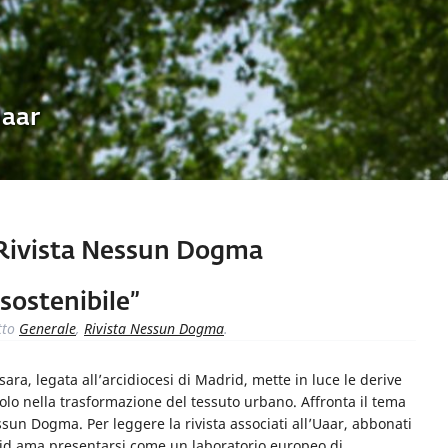
Uaar
ivista Nessun Dogma
“sostenibile”
tto
Generale
,
Rivista Nessun Dogma
.
ra, legata all’arcidiocesi di Madrid, mette in luce le derive
ruolo nella trasformazione del tessuto urbano. Affronta il tema
un Dogma. Per leggere la rivista associati all’Uaar, abbonati
rid ama presentarsi come un laboratorio europeo di