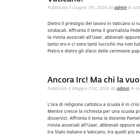
Pubblicati il
Giugno 7th, 2026
da
admin
sot
&
Dietro il prestigio del lavoro in Vaticano si 
sindacali. Affronta il tema il giornalista F
la rivista associati all’Uaar, abbonati oppure
tanto oro e ci sono tanti luccichii ma non tut
Pietro e dietro gli sfarzi delle cerimonie pa
Ancora Irc! Ma chi la vuo
Pubblicati il
Maggio 31st, 2026
da
admin
so
&
L’ora di religione cattolica a scuola è in cri
Mentre cresce la richiesta per una scuola p
disservizi. Affronta il tema la docente Pa
rivista associati all’Uaar, abbonati oppure a
tra Stato italiano e Vaticano, tra quelli più e