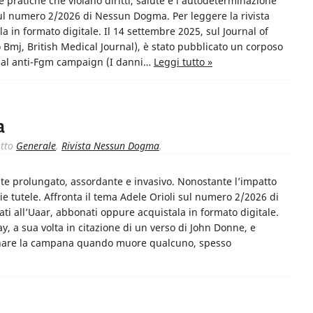
e pratiche che violano diritti, salute e l’autodeterminazione
sul numero 2/2026 di Nessun Dogma. Per leggere la rivista
a in formato digitale. Il 14 settembre 2025, sul Journal of
so Bmj, British Medical Journal), è stato pubblicato un corposo
lobal anti-Fgm campaign (I danni…
Leggi tutto »
a
tto
Generale
,
Rivista Nessun Dogma
.
lte prolungato, assordante e invasivo. Nonostante l’impatto
ie tutele. Affronta il tema Adele Orioli sul numero 2/2026 di
ti all’Uaar, abbonati oppure acquistala in formato digitale.
 a sua volta in citazione di un verso di John Donne, e
uonare la campana quando muore qualcuno, spesso