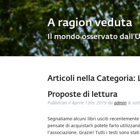
A ragion veduta
Il mondo osservato dall’
Articoli nella Categoria:
L
Proposte di lettura
Pubblicati il
Aprile 13th, 2019
da
admin
sot
&
Segnaliamo alcuni libri usciti recentemente i
pensate di acquistarli potete farlo utilizzand
l’associazione. Grazie! Tutti i testi sono stat