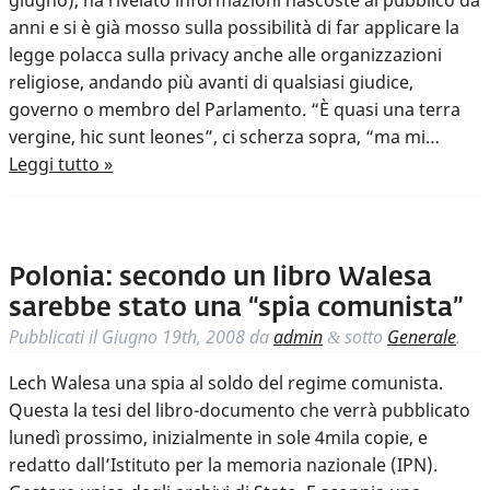
giugno), ha rivelato informazioni nascoste al pubblico da
anni e si è già mosso sulla possibilità di far applicare la
legge polacca sulla privacy anche alle organizzazioni
religiose, andando più avanti di qualsiasi giudice,
governo o membro del Parlamento. “È quasi una terra
vergine, hic sunt leones”, ci scherza sopra, “ma mi…
Leggi tutto »
Polonia: secondo un libro Walesa
sarebbe stato una “spia comunista”
Pubblicati il
Giugno 19th, 2008
da
admin
sotto
Generale
.
&
Lech Walesa una spia al soldo del regime comunista.
Questa la tesi del libro-documento che verrà pubblicato
lunedì prossimo, inizialmente in sole 4mila copie, e
redatto dall’Istituto per la memoria nazionale (IPN).