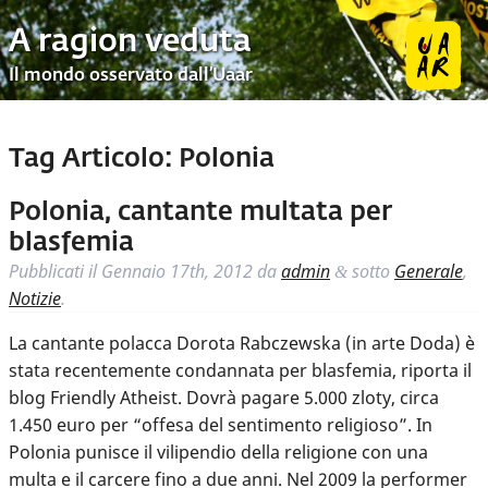
A ragion veduta
Il mondo osservato dall’Uaar
Tag Articolo:
Polonia
Polonia, cantante multata per
blasfemia
Pubblicati il
Gennaio 17th, 2012
da
admin
sotto
Generale
,
&
Notizie
.
La cantante polacca Dorota Rabczewska (in arte Doda) è
stata recentemente condannata per blasfemia, riporta il
blog Friendly Atheist. Dovrà pagare 5.000 zloty, circa
1.450 euro per “offesa del sentimento religioso”. In
Polonia punisce il vilipendio della religione con una
multa e il carcere fino a due anni. Nel 2009 la performer