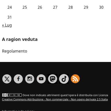
24
25
26
27
28
29
30
31
« Lug
A ragion veduta
Regolamento
Dove non indicato altrimenti quest’opera è distribuita con Licenza
Creative Commons Attribuzione - Non commerciale - Non opere derivate 2.5 Italia