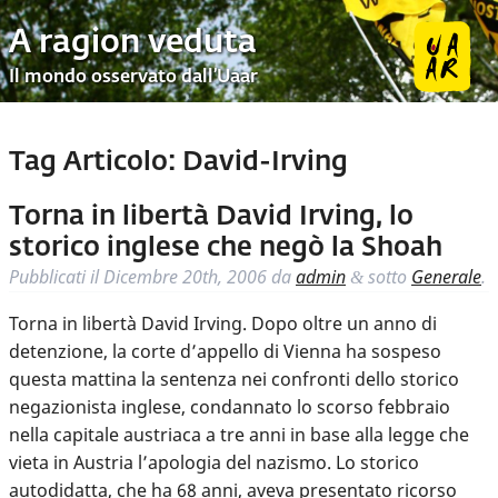
A ragion veduta
Il mondo osservato dall’Uaar
Tag Articolo:
David-Irving
Torna in libertà David Irving, lo
storico inglese che negò la Shoah
Pubblicati il
Dicembre 20th, 2006
da
admin
sotto
Generale
.
&
Torna in libertà David Irving. Dopo oltre un anno di
detenzione, la corte d’appello di Vienna ha sospeso
questa mattina la sentenza nei confronti dello storico
negazionista inglese, condannato lo scorso febbraio
nella capitale austriaca a tre anni in base alla legge che
vieta in Austria l’apologia del nazismo. Lo storico
autodidatta, che ha 68 anni, aveva presentato ricorso